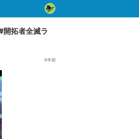
OD』#開拓者全滅ラ
6年前