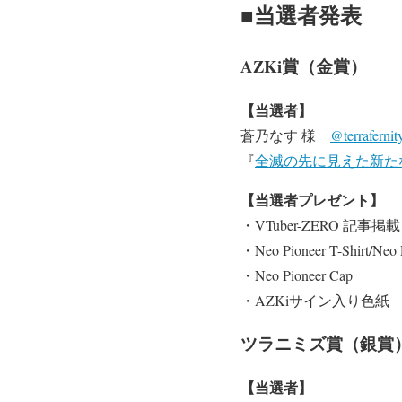
■当選者発表
AZKi賞（金賞）
【当選者】
蒼乃なす 様
@terrafernit
『
全滅の先に見えた新たなる世
【当選者プレゼント】
・VTuber-ZERO 記事掲載
・Neo Pioneer T-Shirt
・Neo Pioneer Cap
・AZKiサイン入り色紙
ツラニミズ賞（銀賞
【当選者】