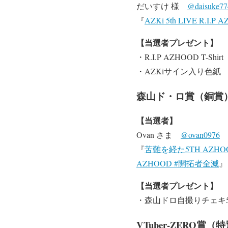
だいすけ 様
@daisuke77
『
AZKi 5th LIVE R.
【当選者プレゼント】
・R.I.P AZHOOD T-Sh
・AZKiサイン入り色紙
森山ド・ロ賞（銅賞
【当選者】
Ovan さま
@ovan0976
『
苦難を経た5TH AZHOOD
AZHOOD #開拓者全滅
』
【当選者プレゼント】
・森山ドロ自撮りチェキ
VTuber-ZERO賞（