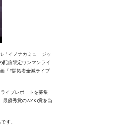
ベル「イノナカミュージッ
身初の配信限定ワンマンライ
の共同企画「#開拓者全滅ライブ
)によるライブレポートを募集
最優秀賞のAZKi賞を当
名です。