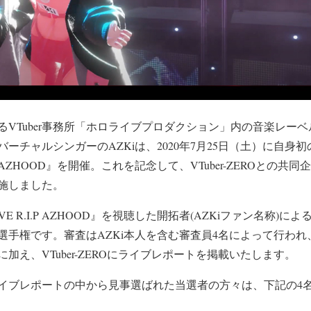
るVTuber事務所「ホロライブプロダクション」内の音楽レー
・バーチャルシンガーのAZKiは、2020年7月25日（土）に自
 R.I.P AZHOOD』を開催。これを記念して、VTuber-ZEROと
施しました。
 LIVE R.I.P AZHOOD』を視聴した開拓者(AZKiファン名称
手権です。審査はAZKi本人を含む審査員4名によって行われ、
加え、VTuber-ZEROにライブレポートを掲載いたします。
イブレポートの中から見事選ばれた当選者の方々は、下記の4