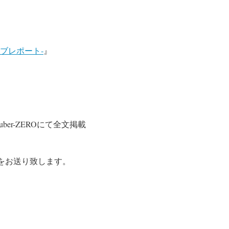
イブレポート‐
』
er-ZEROにて全文掲載
Mをお送り致します。