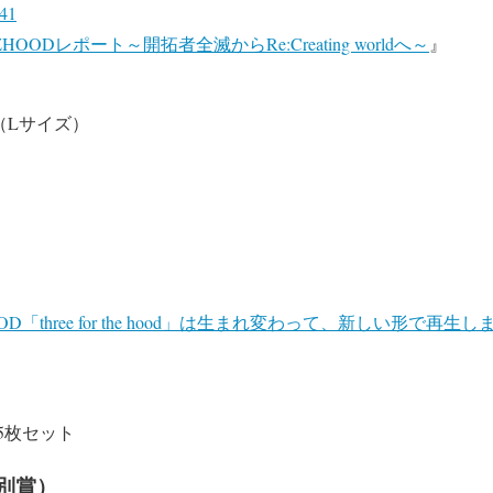
41
I.P AZHOODレポート～開拓者全滅からRe:Creating worldへ～
』
irt（Lサイズ）
）
「three for the hood」は生まれ変わって、新しい形で再生します AZK
5枚セット
特別賞）