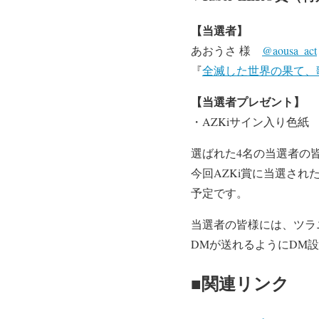
【当選者】
あおうさ 様
@aousa_act
『
全滅した世界の果て、歌姫は
【当選者プレゼント】
・AZKiサイン入り色紙
選ばれた4名の当選者の
今回AZKi賞に当選された
予定です。
当選者の皆様には、ツラニミ
DMが送れるようにDM
■関連リンク