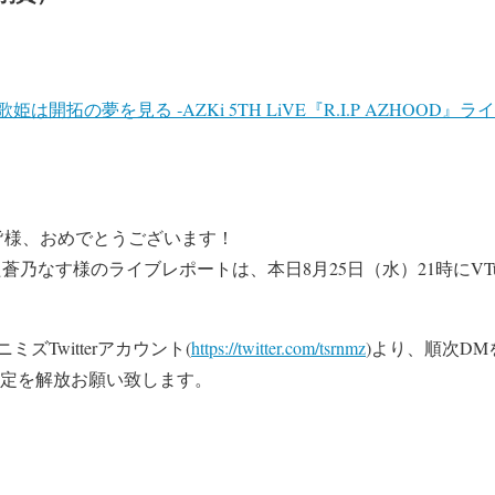
開拓の夢を見る ‐AZKi 5TH LiVE『R.I.P AZHOOD』ラ
皆様、おめでとうございます！
蒼乃なす様のライブレポートは、本日8月25日（水）21時にVTub
ズTwitterアカウント(
https://twitter.com/tsrnmz
)より、順次D
設定を解放お願い致します。