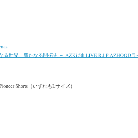
ynas
界、新たなる開拓史 ～ AZKi 5th LIVE R.I.P AZHOO
/Neo Pioneer Shorts（いずれもLサイズ）
）