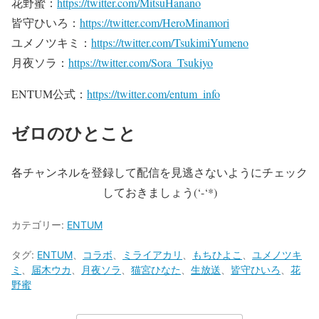
花野蜜：
https://twitter.com/MitsuHanano
皆守ひいろ：
https://twitter.com/HeroMinamori
ユメノツキミ：
https://twitter.com/TsukimiYumeno
月夜ソラ：
https://twitter.com/Sora_Tsukiyo
ENTUM公式：
https://twitter.com/entum_info
ゼロのひとこと
各チャンネルを登録して配信を見逃さないようにチェック
しておきましょう(‘-‘*)
カテゴリー:
ENTUM
タグ:
ENTUM
、
コラボ
、
ミライアカリ
、
もちひよこ
、
ユメノツキ
ミ
、
届木ウカ
、
月夜ソラ
、
猫宮ひなた
、
生放送
、
皆守ひいろ
、
花
野蜜