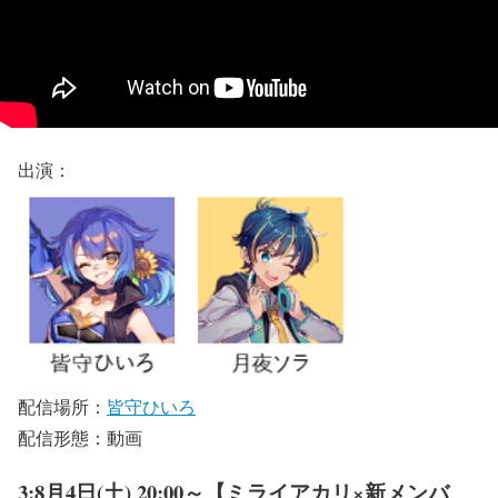
出演：
配信場所：
皆守ひいろ
配信形態：動画
3:8月4日(土) 20:00～【ミライアカリ×新メンバ