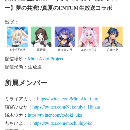
ー】夢の共演!?真夏のENTUM生放送コラボ
出演：
配信場所：
Mirai Akari Project
配信形態：生放送
所属メンバー
ミライアカリ：
https://twitter.com/MiraiAkari_prj
猫宮ひなた：
https://twitter.com/Nekomiya_Hinata
届木ウカ：
https://twitter.com/todoki_uka
もちひよこ：
https://twitter.com/mochi8hiyoko