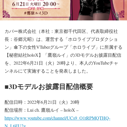
カバー株式会社（本社：東京都千代田区、代表取締役社
長：谷郷元昭）は、運営する「ホロライブプロダクショ
ン」傘下の女性VTuberグループ「ホロライブ」に所属する
【秘密結社holoX】「鷹嶺ルイ」の3Dモデルお披露目配信
を、2022年6月21日（火）20時より、本人のYouTubeチャ
ンネルにて実施することを発表しました。
■3Dモデルお披露目配信概要
配信日時：2022年6月21日（火）20時
配信場所：Lui ch. 鷹嶺ルイ – holoX –
https://www.youtube.com/channel/UCs9_O1tRPMQTHQ-
N_L6FU2g