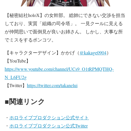
【秘密結社holoX】の女幹部。 総帥にできない交渉を担当
しており、実質「組織の司令塔」。 一見クールに見える
が仲間思いで面倒見が良いお姉さん。 しかし、大事な所
でミスをするポンコツ。
【キャラクターデザイン】かかげ（
@kakage0904
）
【YouTube】
https://www.youtube.com/channel/UCs9_O1tRPMQTHQ-
N_L6FU2g
【Twitter】
https://twitter.com/takanelui
■関連リンク
・
ホロライブプロダクション公式サイト
・
ホロライブプロダクション公式Twitter