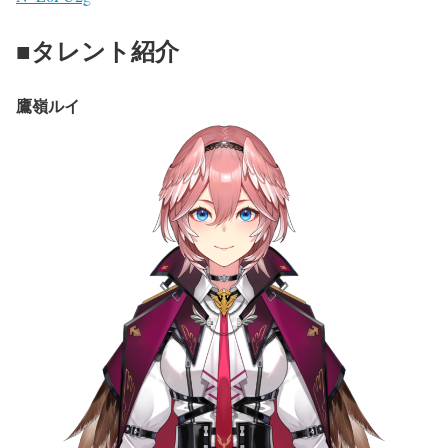
■タレント紹介
鷹嶺ルイ