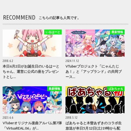
RECOMMEND
こちらの記事も人気です。
いるはーと
最新情報
2018.6.2
2024.11.12
本日6月2日がお誕生日のいるはーと
VTuberプロジェクト「にゃんたじ
ちゃん、運営に公式の座をプレゼン
あ！」と「アップランド」の共同ブ
トとし…
ース…
最新情報
ばあちゃる
2023.6.6
2018.5.12
VTuberオリジナル楽曲アルバム第7弾
ばあちゃると木曽あずきのコラボ生
「VirtuaREAL.06」が…
放送が本日5月12日(土)19時から配