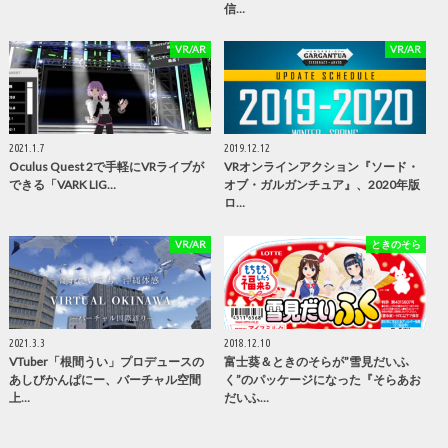
信…
VR/AR
VR/AR
2021.1.7
2019.12.12
Oculus Quest 2で手軽にVRライブが
VRオンラインアクション『ソード・
できる「VARK LIG…
オブ・ガルガンチュア』、2020年版
ロ…
VR/AR
ときのそら
2021.3.3
2018.12.10
VTuber「根間うい」プロデュースの
富士葵＆ときのそらが”雪見だいふ
あしびかんぱにー、バーチャル空間
く”のパッケージになった『そらあお
上…
だいふ…