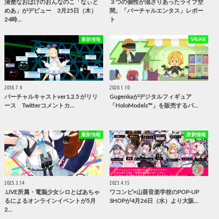
清楚なおばけのおんなのこ「なぃと
３つの個性が混ざりあったライブ空
めあ」がデビュー 3月25日（木）
間。「バーチャルエンタス」レポー
24時…
ト
最新情報
VR/AR
2018.7.4
2020.1.10
バーチャルキャストver1.2.5 がリリ
Gugenkaがデジタルフィギュア
ース Twitterコメントカ…
「HoloModels™」を販売するバ…
最新情報
最新情報
2025.3.14
2023.4.15
.LIVE所属・電脳少女シロとばあちゃ
ワコンピ×山葵音楽学校のPOP-UP
るによるオンラインイベントが5月
SHOPが4月26日（水）より大阪…
2…