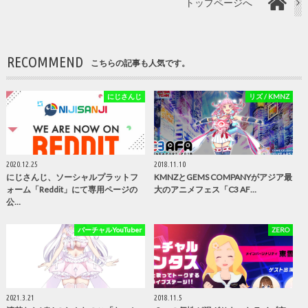
トップページへ
RECOMMEND
こちらの記事も人気です。
にじさんじ
リズ / KMNZ
2020.12.25
2018.11.10
にじさんじ、ソーシャルプラットフ
KMNZとGEMS COMPANYがアジア最
ォーム「Reddit」にて専用ページの
大のアニメフェス「C3 AF…
公…
バーチャルYouTuber
ZERO
2021.3.21
2018.11.5