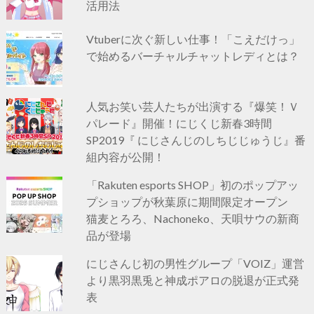
活用法
Vtuberに次ぐ新しい仕事！「こえだけっ」
で始めるバーチャルチャットレディとは？
人気お笑い芸人たちが出演する『爆笑！Ｖ
パレード』開催！にじくじ新春3時間
SP2019『 にじさんじのしちじじゅうじ』番
組内容が公開！
「Rakuten esports SHOP」初のポップアッ
プショップが秋葉原に期間限定オープン
猫麦とろろ、Nachoneko、天唄サウの新商
品が登場
にじさんじ初の男性グループ「VOIZ」運営
より黒羽黒兎と神成ポアロの脱退が正式発
表