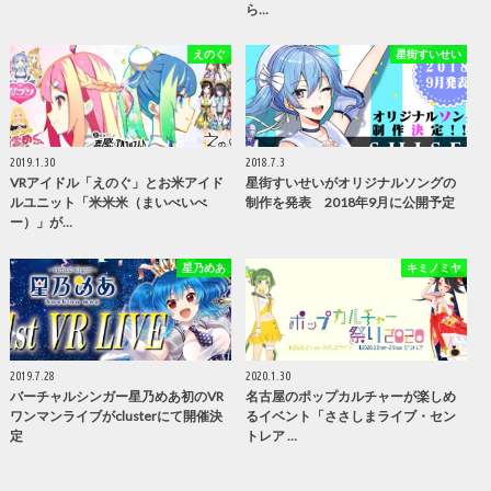
ら…
えのぐ
星街すいせい
2019.1.30
2018.7.3
VRアイドル「えのぐ」とお米アイド
星街すいせいがオリジナルソングの
ルユニット「米米米（まいべいべ
制作を発表 2018年9月に公開予定
ー）」が…
星乃めあ
キミノミヤ
2019.7.28
2020.1.30
バーチャルシンガー星乃めあ初のVR
名古屋のポップカルチャーが楽しめ
ワンマンライブがclusterにて開催決
るイベント「ささしまライブ・セン
定
トレア …