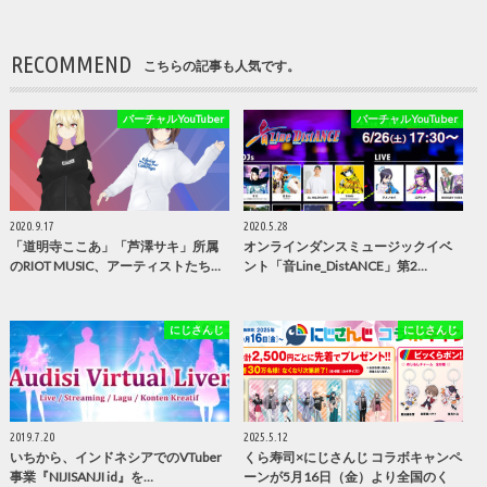
RECOMMEND
こちらの記事も人気です。
バーチャルYouTuber
バーチャルYouTuber
2020.9.17
2020.5.28
「道明寺ここあ」「芦澤サキ」所属
オンラインダンスミュージックイベ
のRIOT MUSIC、アーティストたち…
ント「音Line_DistANCE」第2…
にじさんじ
にじさんじ
2019.7.20
2025.5.12
いちから、インドネシアでのVTuber
くら寿司×にじさんじ コラボキャンペ
事業『NIJISANJI id』を…
ーンが5月16日（金）より全国のく