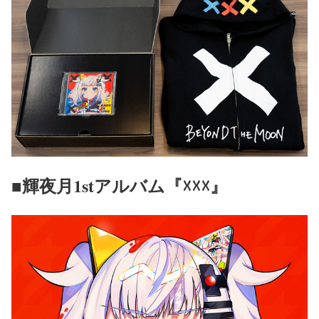
■輝夜月1stアルバム『☓☓☓』