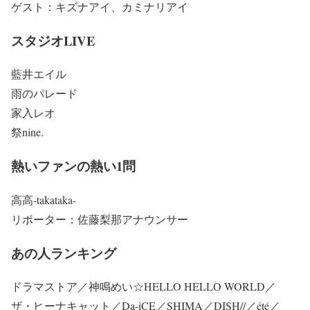
ゲスト：キズナアイ、カミナリアイ
スタジオLIVE
藍井エイル
雨のパレード
家入レオ
祭nine.
熱いファンの熱い1問
高高-takataka-
リポーター：佐藤梨那アナウンサー
あの人ランキング
ドラマストア／神鳴めい☆HELLO HELLO WORLD／
ザ・ヒーナキャット／Da-iCE／SHIMA／DISH//／été／