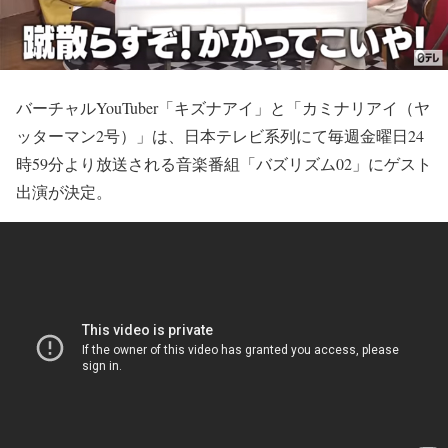
バーチャルYouTuber「キズナアイ」と「カミナリアイ（ヤ
ッターマン2号）」は、日本テレビ系列にて毎週金曜日24
時59分より放送される音楽番組「バズリズム02」にゲスト
出演が決定。