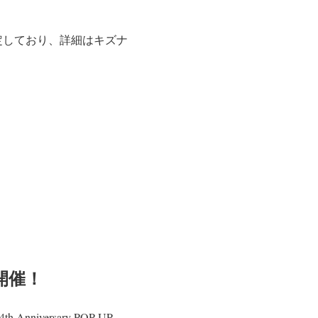
定しており、詳細はキズナ
も開催！
iversary POP UP