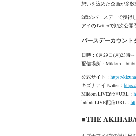
想いを込めた企画が多数
2歳のバースデーで獲得
アイのTwitterで順次公
バースデーカウントダウン
日時：6月29日(月)23時～
配信場所：Mildom、bilibil
公式サイト：
https://kizun
キズナアイTwitter：
https:
Mildom LIVE配信URL：
h
bilibili LIVE配信URL：
ht
■THE AKIHA
キズナアイ4歳の誕生日を記念し、