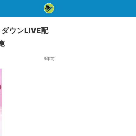
ウンLIVE配
施
6年前