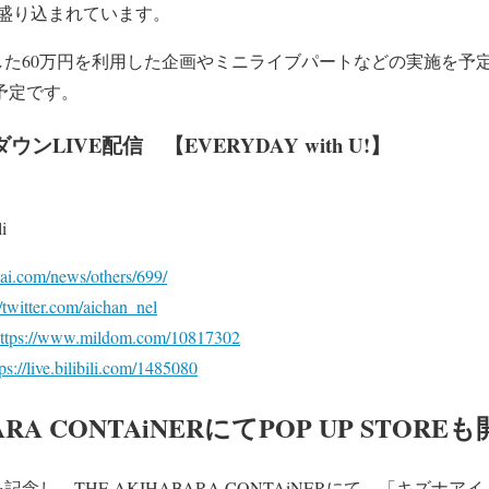
盛り込まれています。
した60万円を利用した企画やミニライブパートなどの実施を予
開予定です。
LIVE配信 【EVERYDAY with U!】
i
aai.com/news/others/699/
//twitter.com/aichan_nel
ttps://www.mildom.com/10817302
tps://live.bilibili.com/1485080
BARA CONTAiNERにてPOP UP STORE
THE AKIHABARA CONTAiNERにて、「キズナアイ 4th Ann