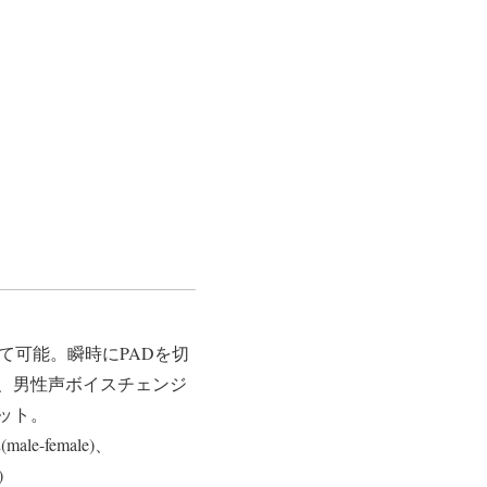
て可能。瞬時にPADを切
、男性声ボイスチェンジ
ット。
ale-female)、
)