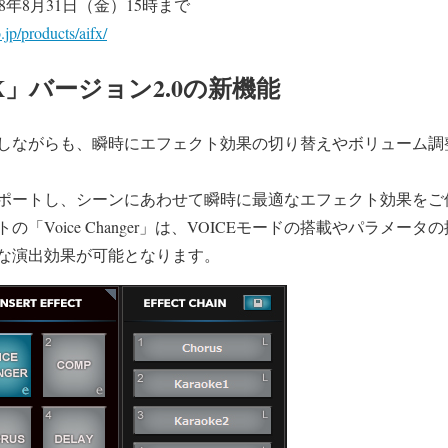
8年8月31日（金）15時まで
jp/products/aifx/
ut FX」バージョン2.0の新機能
しながらも、瞬時にエフェクト効果の切り替えやボリューム調
ポートし、シーンにあわせて瞬時に最適なエフェクト効果をご
「Voice Changer」は、VOICEモードの搭載やパラメー
な演出効果が可能となります。