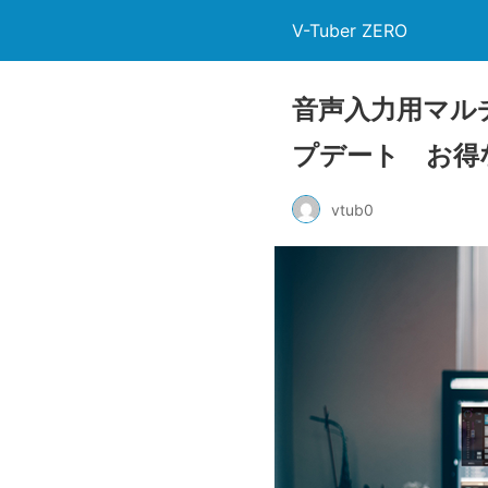
V-Tuber ZERO
音声入力用マルチエ
プデート お得
vtub0