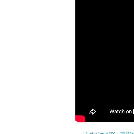
「Audio Input FX」