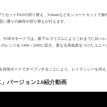
、プリセットPADの切り替え、Volumeなどをショートカットで
思い通りの操作や切り替えが行えます。
ト。VOICEモードでは、新アルゴリズムによりこれまでに比べレ
antシフトのレンジを-2400～2400に拡大。更なる高低差をつけた
を排他モードでオープンすることにより、レイテンシーを抑え
ut FX」バージョン2.0紹介動画