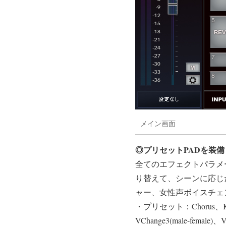
メイン画面
◎プリセットPADを装備
全てのエフェクトパラメー
り替えて、シーンに応じ
ャー、女性声ボイスチェ
・プリセット：Chorus、Karaok
VChange3(male-female)、V