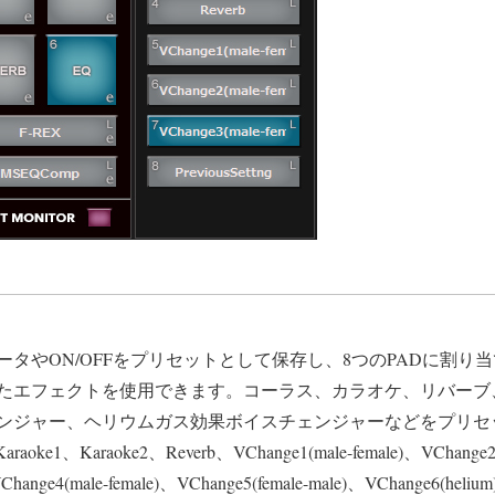
タやON/OFFをプリセットとして保存し、8つのPADに割り当
たエフェクトを使用できます。コーラス、カラオケ、リバーブ
ンジャー、ヘリウムガス効果ボイスチェンジャーなどをプリセ
e1、Karaoke2、Reverb、VChange1(male-female)、VChange2(m
Change4(male-female)、VChange5(female-male)、VChange6(helium