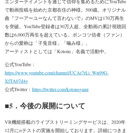
エンターテイメントを通じて信仰を集めるためにYouTube
で動画投稿を始めた京都在住の神様。500歳。オリジナル
曲『フーアーユーなんて言わないで』のMVは170万再生
を突破。YouTube登録者は30万人超、全動画の累計視聴回
数は6,000万再生を超えている。ポンコツ信者（ファン）
からの愛称は「子兎音様」「噛み様」。
アーティストとしては「Kotone」名義で活動中。
公式YouTube：
https://www.youtube.com/channel/UCAr7rLi_Wn09G-
XfTA07d4g
公式Twitter：
https://twitter.com/kotonegami
■5．今後の展開について
VR機能搭載のライブストリーミングサービスは、2020年
12月にαテストの実施を開始しております。詳細につきま