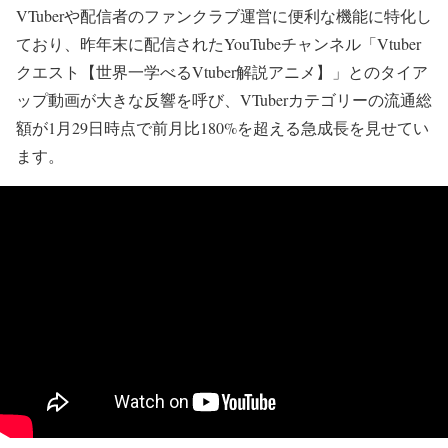
VTuberや配信者のファンクラブ運営に便利な機能に特化し
ており、昨年末に配信されたYouTubeチャンネル「Vtuber
クエスト【世界一学べるVtuber解説アニメ】」とのタイア
ップ動画が大きな反響を呼び、VTuberカテゴリーの流通総
額が1月29日時点で前月比180%を超える急成長を見せてい
ます。