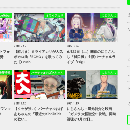
Tuber
ミライアカリ
にじさんじ
2018.5.15
2022.6.24
トフォ
【誰おま】ミライアカリが人気
6月25日（土）開催のにじさん
人勢
ボカロ曲『ECHO』を歌ってみ
じ「樋口楓」主演バーチャルラ
た【Crush…
イブ『Higu…
最新情報
バーチャルおばあちゃん
にじさんじ
2018.3.12
2021.1.19
、ワンマ
【クセが強い】バーチャルおば
にじさんじ・舞元啓介と映画
3
あちゃんの『最近のKinKi Kids
「ガメラ 大怪獣空中決戦」同時
の歌い…
視聴が1月22日…