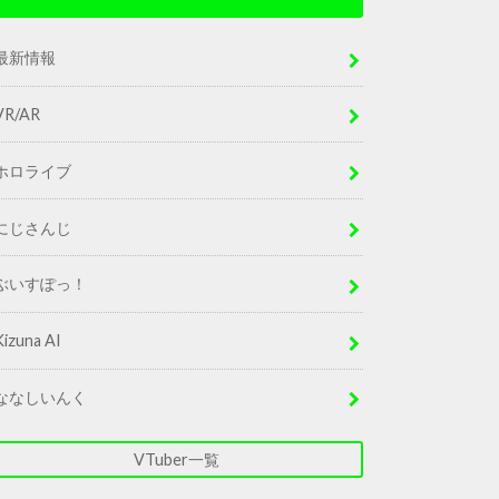
最新情報
VR/AR
ホロライブ
にじさんじ
ぶいすぽっ！
Kizuna AI
ななしいんく
VTuber一覧