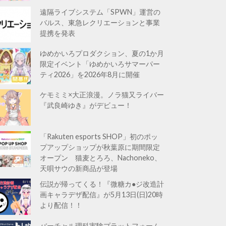
遠隔ライブシステム「SPWN」運営の
バルス、東急レクリエーションと事業
提携を発表
ゆめかいろプロダクション、夏の1か月
限定イベント「ゆめかいろサマーパー
ティ2026」を2026年8月に開催
ケモミミ×大正浪漫。ノラ猫又ライバー
『武良崎ゆき』がデビュー！
「Rakuten esports SHOP」初のポッ
プアップショップが秋葉原に期間限定
オープン 猫麦とろろ、Nachoneko、
天唄サウの新商品が登場
伝説が帰ってくる！『微糖カ●ジ改造計
画キャラデザ配信』が5月13日(日)20時
より配信！！
バーチャル理科実験プラットフォーム