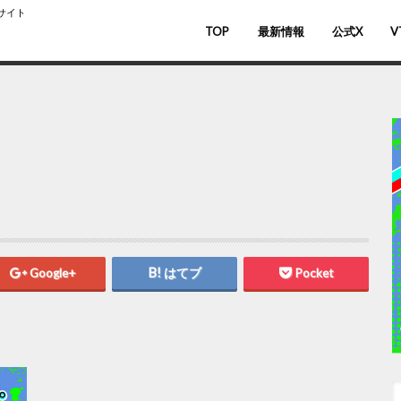
スサイト
TOP
最新情報
公式X
V
バ
V
Google+
はてブ
Pocket