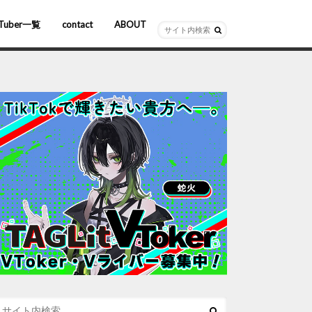
Tuber一覧
contact
ABOUT
ーチャルYouTuber
R/AR
ホロライブ
にじさんじ
ななしいんく
ぶいすぽっ！