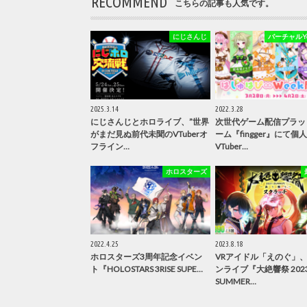
RECOMMEND
こちらの記事も人気です。
にじさんじ
バーチャルYou
2025.3.14
2022.3.28
にじさんじとホロライブ、”世界
次世代ゲーム配信プラッ
がまだ見ぬ前代未聞のVTuberオ
ーム『fingger』にて個
フライン…
VTuber…
ホロスターズ
2022.4.25
2023.8.18
ホロスターズ3周年記念イベン
VRアイドル「えのぐ」
ト『HOLOSTARS 3RISE SUPE…
ンライブ『大絶響祭 202
SUMMER…