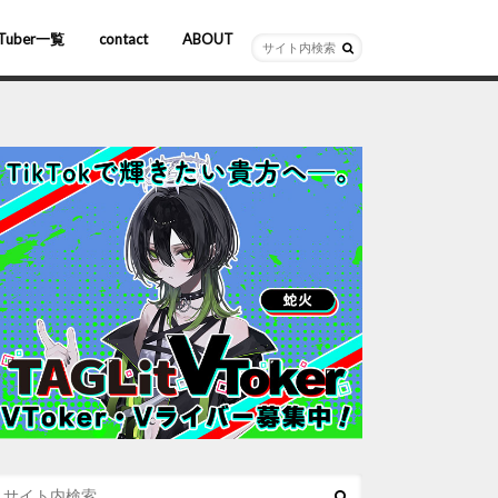
Tuber一覧
contact
ABOUT
ーチャルYouTuber
R/AR
ホロライブ
にじさんじ
ななしいんく
ぶいすぽっ！