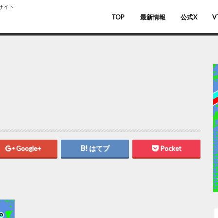
スサイト
TOP
最新情報
公式X
V
バ
V
Google+
はてブ
Pocket