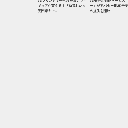
3Dプリンタで作られた限定フィ
3Dモデル制作サービス
ギュアが貰える！『紡音れい ×
ー」がアバター用3Dモ
光回線キャ…
の提供を開始