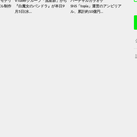
「モデリ
VTuberグループ「流星群」から
バーチャルカラオケ
デル制作
『白魔女のパンドラ』が本日9
SNS「topia」運営のアンビリア
月5日(水…
ル、累計約10億円…