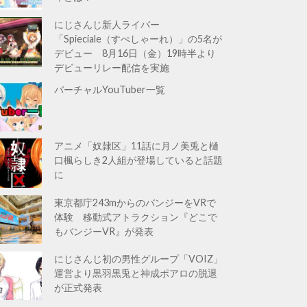
にじさんじ新人ライバー
「Spieciale（すぺしゃーれ）」の5名が
デビュー 8月16日（金）19時半より
デビューリレー配信を実施
バーチャルYouTuber一覧
アニメ「奴隷区」11話に月ノ美兎と樋
口楓らしき2人組が登場していると話題
に
東京都庁243mからのバンジーをVRで
体験 移動式アトラクション『どこで
もバンジーVR』が発表
にじさんじ初の男性グループ「VOIZ」
運営より黒羽黒兎と神成ポアロの脱退
が正式発表