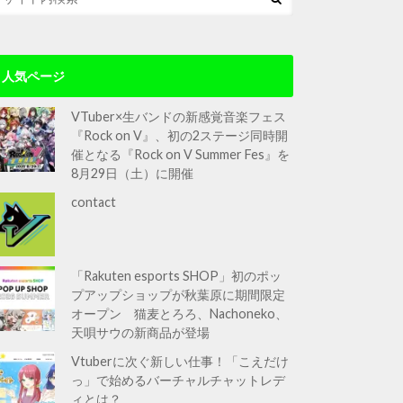
人気ページ
VTuber×生バンドの新感覚音楽フェス
『Rock on V』、初の2ステージ同時開
催となる『Rock on V Summer Fes』を
8月29日（土）に開催
contact
「Rakuten esports SHOP」初のポッ
プアップショップが秋葉原に期間限定
オープン 猫麦とろろ、Nachoneko、
天唄サウの新商品が登場
Vtuberに次ぐ新しい仕事！「こえだけ
っ」で始めるバーチャルチャットレデ
ィとは？