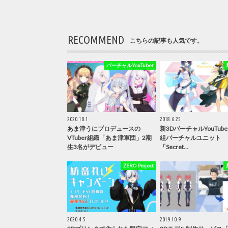
RECOMMEND
こちらの記事も人気です。
バーチャルYouTuber
2020.10.1
2018.6.25
あま津うにプロデュースの
新3DバーチャルYouTube
VTuber組織「あま津軍団」2期
組バーチャルユニット
生3名がデビュー
「Secret…
ZERO Project
2020.4.5
2019.10.9