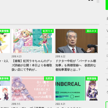
最新情報
虹河ラキ
面白ネタ
2018.4.23
2018.6.22
r・2人
【速報】虹河ラキちゃんのグッ
ドクター中松が「バーチャル都
ズ詳細が公開！本日より各種取
知事」を商標登録へ 仮想的な
扱い店にて予約が…
都知事選挙とは…？
最新情報
流星群
最新情報
2018.9.5
2022.4.21