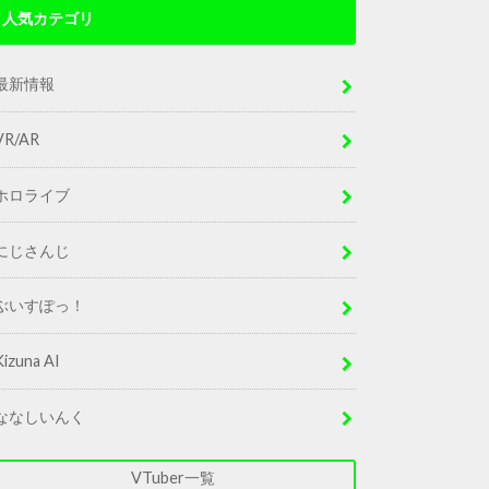
人気カテゴリ
最新情報
VR/AR
ホロライブ
にじさんじ
ぶいすぽっ！
Kizuna AI
ななしいんく
VTuber一覧