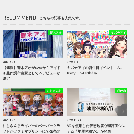
RECOMMEND
こちらの記事も人気です。
響木アオ
キズナアイ
2018.8.23
2018.7.9
【速報】響木アオがavexからアイド
キズナアイの誕生日イベント「A.I.
ル兼作詞作曲家としてWデビューが
Party！ 〜Birthday …
決定
にじさんじ
VR/AR
2021.4.27
2018.11.20
にじさんじライバーのペーパークラ
VRを使用した仮想地震心理評価シス
フトがファミマプリントにて発売開
テム『地震体験VR』が発表