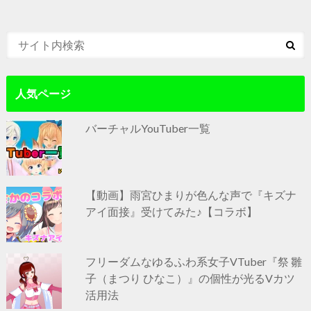
人気ページ
バーチャルYouTuber一覧
【動画】雨宮ひまりが色んな声で『キズナ
アイ面接』受けてみた♪【コラボ】
フリーダムなゆるふわ系女子VTuber『祭 雛
子（まつり ひなこ）』の個性が光るVカツ
活用法