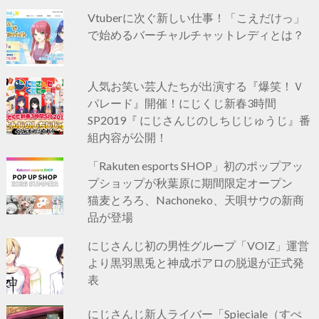
Vtuberに次ぐ新しい仕事！「こえだけっ」
で始めるバーチャルチャットレディとは？
人気お笑い芸人たちが出演する『爆笑！Ｖ
パレード』開催！にじくじ新春3時間
SP2019『 にじさんじのしちじじゅうじ』番
組内容が公開！
「Rakuten esports SHOP」初のポップアッ
プショップが秋葉原に期間限定オープン
猫麦とろろ、Nachoneko、天唄サウの新商
品が登場
にじさんじ初の男性グループ「VOIZ」運営
より黒羽黒兎と神成ポアロの脱退が正式発
表
にじさんじ新人ライバー「Spieciale（すぺ