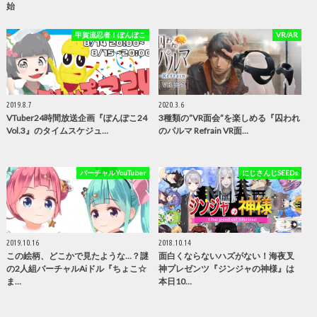
始
甲賀流忍者！ぽんぽこ
VR/AR
2019.8.7
2020.3.6
VTuber24時間放送企画『ぽんぽこ24
3種類の”VR面会”を楽しめる『囚われ
Vol.3』のタイムスケジュ…
のパルマ Refrain VR面…
バーチャルYouTuber
にじさんじSEEDs
2019.10.16
2018.10.14
この絵柄、どこかで見たような…？謎
面白くならないハズがない！海夜叉
の2人組バーチャルAiドル『ちょこ☆
神プレゼンツ『ジンジャの神様』は
ま…
本日10…