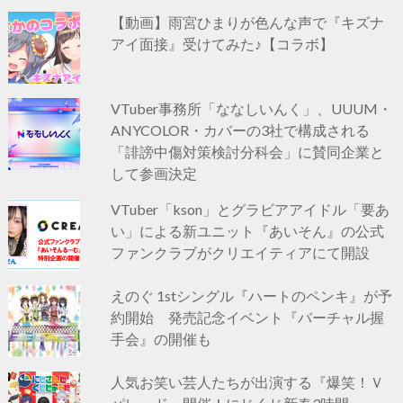
【動画】雨宮ひまりが色んな声で『キズナ
アイ面接』受けてみた♪【コラボ】
VTuber事務所「ななしいんく」、UUUM・
ANYCOLOR・カバーの3社で構成される
「誹謗中傷対策検討分科会」に賛同企業と
して参画決定
VTuber「kson」とグラビアアイドル「要あ
い」による新ユニット『あいそん』の公式
ファンクラブがクリエイティアにて開設
えのぐ 1stシングル『ハートのペンキ』が予
約開始 発売記念イベント『バーチャル握
手会』の開催も
人気お笑い芸人たちが出演する『爆笑！Ｖ