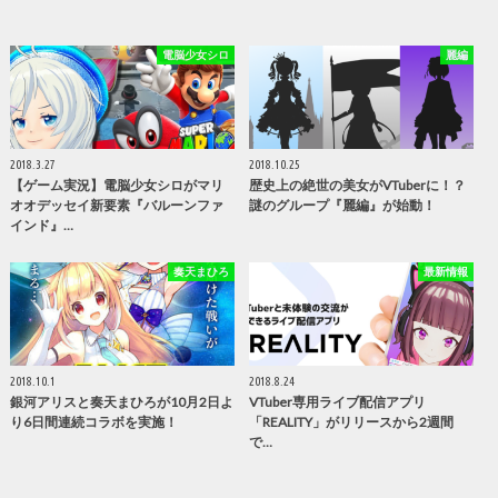
電脳少女シロ
麗編
2018.3.27
2018.10.25
【ゲーム実況】電脳少女シロがマリ
歴史上の絶世の美女がVTuberに！？
オオデッセイ新要素『バルーンファ
謎のグループ『麗編』が始動！
インド』…
奏天まひろ
最新情報
2018.10.1
2018.8.24
銀河アリスと奏天まひろが10月2日よ
VTuber専用ライブ配信アプリ
り6日間連続コラボを実施！
「REALITY」がリリースから2週間
で…