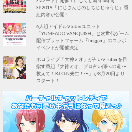
パレード』開催！にじくじ新春3時間
SP2019『 にじさんじのしちじじゅうじ』番
組内容が公開！
6人組アイドルVtuberユニット
「YUMEADO VANQUISH」と次世代ゲーム
配信プラットフォーム『fingger』のコラボ
イベントが開催決定
ホロライブ「大神ミオ」が占いVTuberを目
指す番組『大神ミオ、プロ占い師への道 〜
教えて！R.I.O.N先生！〜』が8月20日より
スタート！