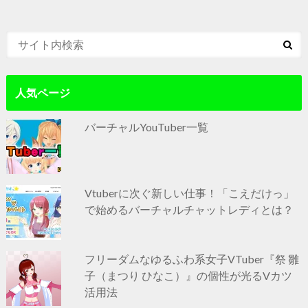
人気ページ
バーチャルYouTuber一覧
Vtuberに次ぐ新しい仕事！「こえだけっ」
で始めるバーチャルチャットレディとは？
フリーダムなゆるふわ系女子VTuber『祭 雛
子（まつり ひなこ）』の個性が光るVカツ
活用法