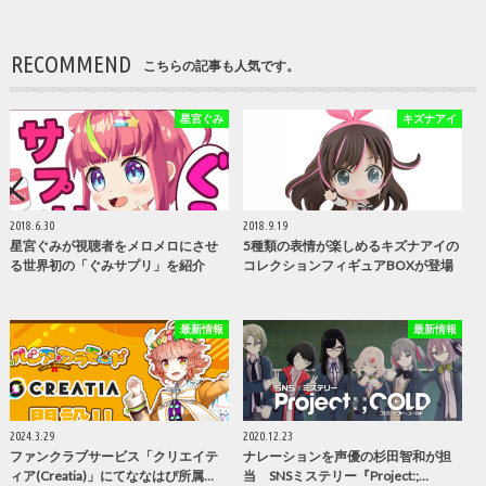
RECOMMEND
こちらの記事も人気です。
星宮ぐみ
キズナアイ
2018.6.30
2018.9.19
星宮ぐみが視聴者をメロメロにさせ
5種類の表情が楽しめるキズナアイの
る世界初の「ぐみサプリ」を紹介
コレクションフィギュアBOXが登場
最新情報
最新情報
2024.3.29
2020.12.23
ファンクラブサービス「クリエイテ
ナレーションを声優の杉田智和が担
ィア(Creatia)」にてななはぴ所属…
当 SNSミステリー『Project:;…