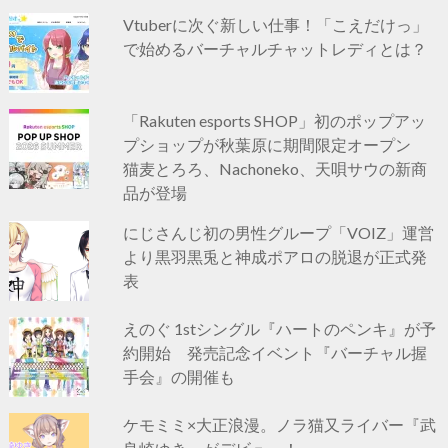
Vtuberに次ぐ新しい仕事！「こえだけっ」
で始めるバーチャルチャットレディとは？
「Rakuten esports SHOP」初のポップアッ
プショップが秋葉原に期間限定オープン
猫麦とろろ、Nachoneko、天唄サウの新商
品が登場
にじさんじ初の男性グループ「VOIZ」運営
より黒羽黒兎と神成ポアロの脱退が正式発
表
えのぐ 1stシングル『ハートのペンキ』が予
約開始 発売記念イベント『バーチャル握
手会』の開催も
ケモミミ×大正浪漫。ノラ猫又ライバー『武