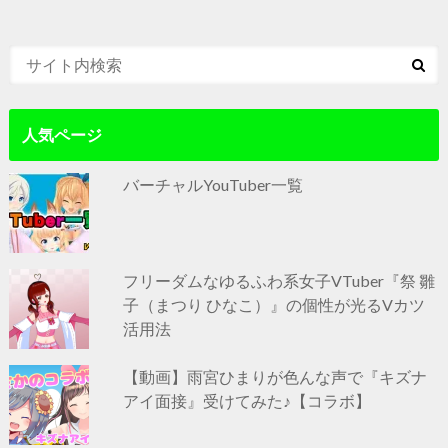
人気ページ
バーチャルYouTuber一覧
フリーダムなゆるふわ系女子VTuber『祭 雛
子（まつり ひなこ）』の個性が光るVカツ
活用法
【動画】雨宮ひまりが色んな声で『キズナ
アイ面接』受けてみた♪【コラボ】