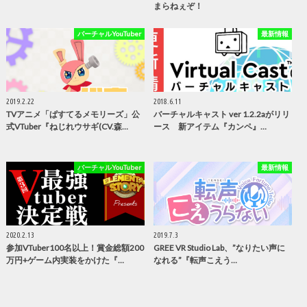
まらねぇぞ！
バーチャルYouTuber
最新情報
2019.2.22
2018.6.11
TVアニメ「ぱすてるメモリーズ」公
バーチャルキャスト ver 1.2.2aがリリ
式VTuber『ねじれウサギ(CV.森…
ース 新アイテム『カンペ』…
バーチャルYouTuber
最新情報
2020.2.13
2019.7.3
参加VTuber100名以上！賞金総額200
GREE VR Studio Lab、”なりたい声に
万円+ゲーム内実装をかけた『…
なれる”『転声こえう…