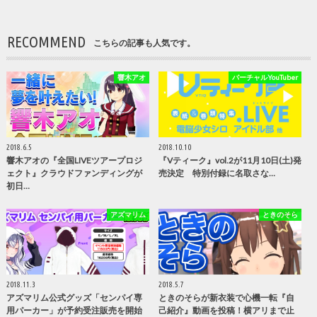
RECOMMEND
こちらの記事も人気です。
響木アオ
バーチャルYouTuber
2018.6.5
2018.10.10
響木アオの『全国LIVEツアープロジ
『Vティーク』vol.2が11月10日(土)発
ェクト』クラウドファンディングが
売決定 特別付録に名取さな…
初日…
アズマリム
ときのそら
2018.11.3
2018.5.7
アズマリム公式グッズ「センパイ専
ときのそらが新衣装で心機一転『自
用パーカー」が予約受注販売を開始
己紹介』動画を投稿！横アリまで止