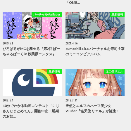
「OME…
バーチャルYouTuber
最新情報
2019.6.1
2021.4.16
ぴろぱるがMCを務める『第2回 ばー
sumeshiii a.k.a.バーチャルお寿司主宰
ちゃるぱーく in 秋葉原エンタス』…
のミニコンピアルバム…
最新情報
塩天使リエル
2018.6.4
2018.7.31
10分でわかる動画コンテスト「にじ
天使とエルフのハーフ美少女
さんじまとめてん」開催中止・延期
VTuber『塩天使 リエル』が誕生！
のお知…