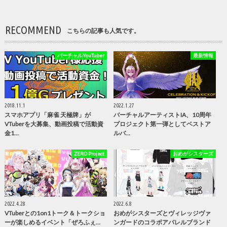
RECOMMEND
こちらの記事も人気です。
バーチャルYouTuber
最新情報
2018.11.1
2022.1.27
スマホアプリ「麻雀 天極牌」が
バーチャルアーティストIA、10周年
VTuberを大募集、動画投稿で活動資
プロジェクト第一弾としてベストア
金1…
ルバ…
ZERO Project
おめがシスターズ
2022.4.28
2022.6.8
VTuberとの1on1トーク＆トークショ
おめがシスターズとヴィレッジヴァ
ーが楽しめるイベント「ぜろふぇ…
ンガードのコラボアパレルブランド