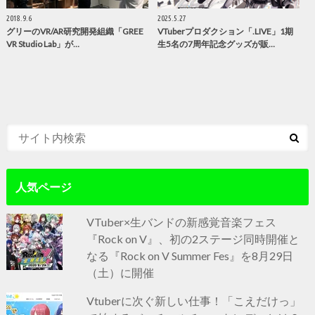
2018.9.6
2025.5.27
グリーのVR/AR研究開発組織「GREE
VTuberプロダクション「.LIVE」1期
VR Studio Lab」が…
生5名の7周年記念グッズが販…
人気ページ
VTuber×生バンドの新感覚音楽フェス
『Rock on V』、初の2ステージ同時開催と
なる『Rock on V Summer Fes』を8月29日
（土）に開催
Vtuberに次ぐ新しい仕事！「こえだけっ」