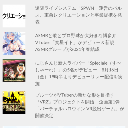
遠隔ライブシステム「SPWN」運営のバル
ス、東急レクリエーションと事業提携を発
表
ASMRと歌とプロ野球が大好きな博多弁
VTuber「奏星イト」がデビュー＆新規
ASMRグループが2021年春結成
にじさんじ新人ライバー「Spieciale（すぺ
しゃーれ）」の5名がデビュー 8月16日
（金）19時半よりデビューリレー配信を実
施
ブルーツがVTuberの新たな形を目指す
『VRZ』プロジェクトを開始 企画第1弾
「バーチャルハロウィン VR脱出ゲーム」が
開催決定