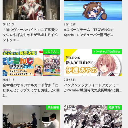
2019.5.27
2021.6.28
「禍つヴァールハイト」にて電脳少
eスポーツチーム「TEQWING e-
女シロやばあちゃるが登場するイベ
Sports」にVチューバー部門が…
ントクエ…
にじさんじ
バーチャルYouTuber
2021.3.15
2019.6.13
全38種のオリジナルカード付き「に
バンタンテックフォードアカデミー
じさんじチップス うすしお味」が3月
が”VTuber戦国時代の成長戦略”に挑…
2…
最新情報
最新情報