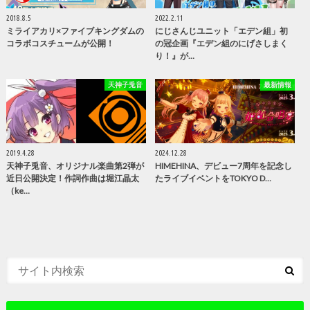
2018.8.5
2022.2.11
ミライアカリ×ファイブキングダムの
にじさんじユニット「エデン組」初
コラボコスチュームが公開！
の冠企画『エデン組のにげさしまく
り！』が…
天神子兎音
最新情報
2019.4.28
2024.12.28
天神子兎音、オリジナル楽曲第2弾が
HIMEHINA、デビュー7周年を記念し
近日公開決定！作詞作曲は堀江晶太
たライブイベントをTOKYO D…
（ke…