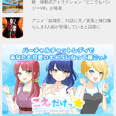
験 移動式アトラクション『どこでもバン
ジーVR』が発表
アニメ「奴隷区」11話に月ノ美兎と樋口楓
らしき2人組が登場していると話題に