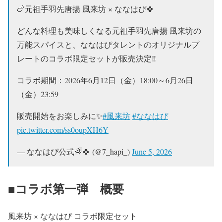
🍗元祖手羽先唐揚 風来坊 × ななはぴ🍀
どんな料理も美味しくなる元祖手羽先唐揚 風来坊の
万能スパイスと、ななはぴタレントのオリジナルプ
レートのコラボ限定セットが販売決定‼️
コラボ期間：2026年6月12日（金）18:00～6月26日
（金）23:59
販売開始をお楽しみに✨
#風来坊
#ななはぴ
pic.twitter.com/ss0oupXH6Y
— ななはぴ公式🌈🍀 (@7_hapi_)
June 5, 2026
■コラボ第一弾 概要
風来坊 × ななはぴ コラボ限定セット