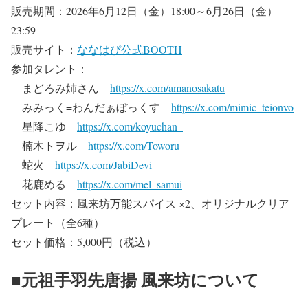
販売期間：2026年6月12日（金）18:00～6月26日（金）
23:59
販売サイト：
ななはぴ公式BOOTH
参加タレント：
まどろみ姉さん
https://x.com/amanosakatu
みみっく=わんだぁぼっくす
https://x.com/mimic_teionvo
星降こゆ
https://x.com/koyuchan_
楠木トヲル
https://x.com/Toworu___
蛇火
https://x.com/JabiDevi
花鹿める
https://x.com/mel_samui
セット内容：風来坊万能スパイス ×2、オリジナルクリア
プレート（全6種）
セット価格：5,000円（税込）
■元祖手羽先唐揚 風来坊について