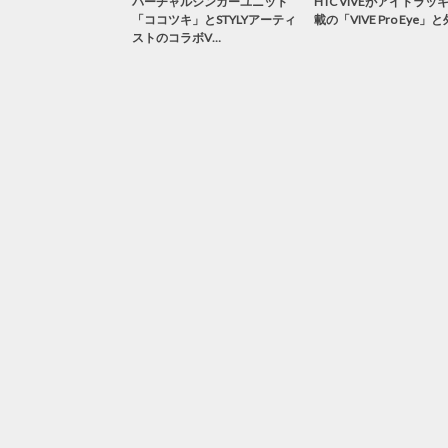
バーチャルシンガーユニット
HTC VIVEがアイトラッ
「ココツキ」とSTYLYアーティ
載の「VIVE Pro Eye」
ストのコラボV…