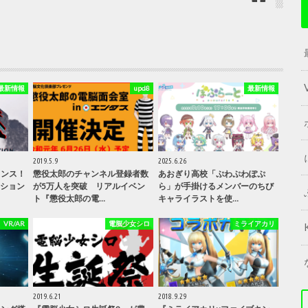
最新情報
upd8
最新情報
2019.5.9
2025.6.26
ャンス！
懲役太郎のチャンネル登録者数
あおぎり高校「ぷわぷわぽぷ
ィション
が5万人を突破 リアルイベン
ら」が手掛けるメンバーのちび
ト『懲役太郎の電…
キャライラストを使…
VR/AR
電脳少女シロ
ミライアカリ
2019.6.21
2018.9.29