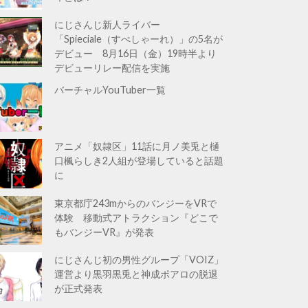
にじさんじ新人ライバー
「Spieciale（すぺしゃーれ）」の5名が
デビュー 8月16日（金）19時半より
デビューリレー配信を実施
バーチャルYouTuber一覧
アニメ「奴隷区」11話に月ノ美兎と樋
口楓らしき2人組が登場していると話題
に
東京都庁243mからのバンジーをVRで
体験 移動式アトラクション『どこで
もバンジーVR』が発表
にじさんじ初の男性グループ「VOIZ」
運営より黒羽黒兎と神成ポアロの脱退
が正式発表