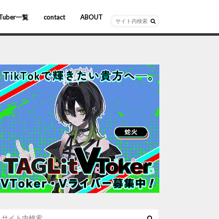
Tuber一覧
contact
ABOUT
ーチャルYouTuber
R/AR
ホロライブ
にじさんじ
ななしいんく
ぶいすぽっ！