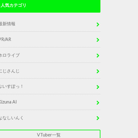
人気カテゴリ
最新情報
VR/AR
ホロライブ
にじさんじ
ぶいすぽっ！
Kizuna AI
ななしいんく
VTuber一覧