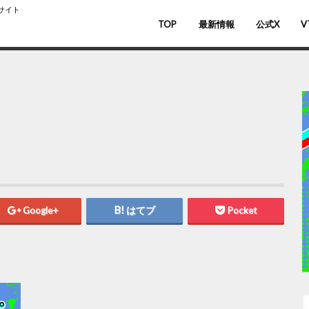
スサイト
TOP
最新情報
公式X
V
バ
V
Google+
はてブ
Pocket