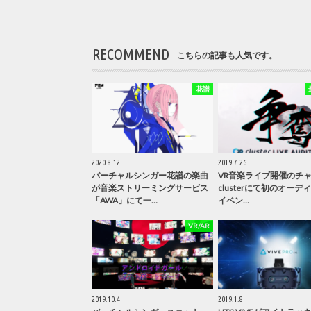
RECOMMEND
こちらの記事も人気です。
花譜
2020.8.12
2019.7.26
バーチャルシンガー花譜の楽曲
VR音楽ライブ開催のチ
が音楽ストリーミングサービス
clusterにて初のオーデ
「AWA」にて一…
イベン…
VR/AR
2019.10.4
2019.1.8