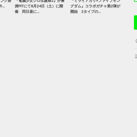
キング搭
『電脳少女シロ生誕祭2』が豊
『ミライアカリ×ファイブキン
と外…
洲PITにて8月24日（土）に開
グダム』コラボガチャ第2弾が
催 同日昼に…
開始 2タイプの…