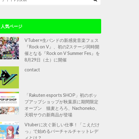
人気ページ
VTuber×生バンドの新感覚音楽フェス
『Rock on V』、初の2ステージ同時開
催となる『Rock on V Summer Fes』を
8月29日（土）に開催
contact
「Rakuten esports SHOP」初のポッ
プアップショップが秋葉原に期間限定
オープン 猫麦とろろ、Nachoneko、
天唄サウの新商品が登場
Vtuberに次ぐ新しい仕事！「こえだけ
っ」で始めるバーチャルチャットレデ
ィとは？