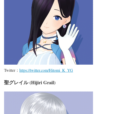
Twitter：
https://twitter.com/Hitomi_K_YG
聖グレイル (Hijiri Grail)