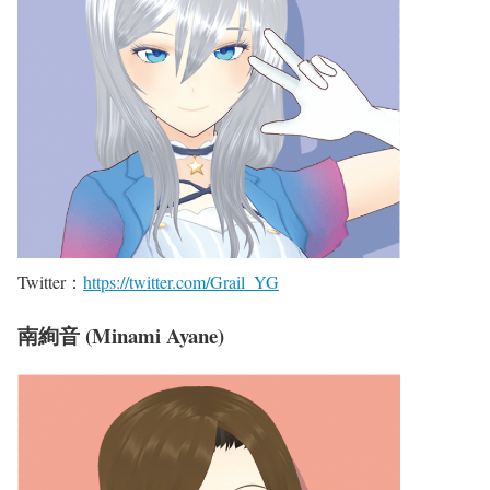
Twitter：
https://twitter.com/Grail_YG
南絢音 (Minami Ayane)