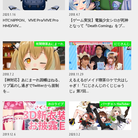
2020.1.16
2018.4.7
HTC NIPPON、VIVE Pro/VIVE Pro
【ゲーム実況】電脳少女シロが死神
HMD/VIV…
となって『Death Coming』をプ…
有閑喫茶あにまーれ
にじさんじ
2018.7.2
2018.11.29
【神対応】あにまーれ因幡はねる、
えるえるがメイド喫茶ロケで大はし
リプ返のし過ぎでTwitterから規制
ゃぎ！『にじさんじのくじじゅう
を…
じ』第7回…
ホロライブ
バーチャルYouTuber
2019.12.6
2020.3.2