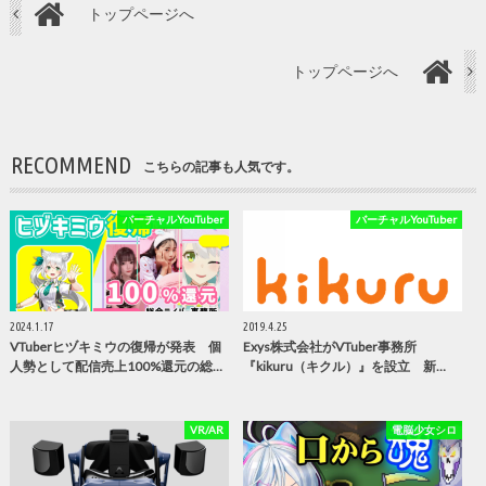
トップページへ
トップページへ
RECOMMEND
こちらの記事も人気です。
バーチャルYouTuber
バーチャルYouTuber
2024.1.17
2019.4.25
VTuberヒヅキミウの復帰が発表 個
Exys株式会社がVTuber事務所
人勢として配信売上100%還元の総…
『kikuru（キクル）』を設立 新…
VR/AR
電脳少女シロ