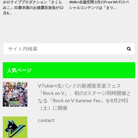
ホロライブプロダクション「さくら
AWA×自遊空間 3月のFree Wi-Fiスペ
みこ」3D新衣装のお披露目放送が12
シャルコンテンツは「まり…
月8…
人気ページ
VTuber×生バンドの新感覚音楽フェス
『Rock on V』、初の2ステージ同時開催と
なる『Rock on V Summer Fes』を8月29日
（土）に開催
contact