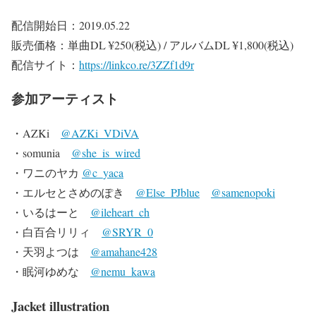
配信開始日：2019.05.22
販売価格：単曲DL ¥250(税込) / アルバムDL ¥1,800(税込)
配信サイト：
https://linkco.re/3ZZf1d9r
参加アーティスト
・AZKi
@AZKi_VDiVA
・somunia
@she_is_wired
・ワニのヤカ
@c_yaca
・エルセとさめのぽき
@Else_PJblue
@samenopoki
・いるはーと
@ileheart_ch
・白百合リリィ
@SRYR_0
・天羽よつは
@amahane428
・眠河ゆめな
@nemu_kawa
Jacket illustration