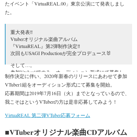
たイベント「VirtuaREAL.00」東京公演にて発表しまし
た。
重大発表‼️
Vtuberオリジナル楽曲アルバム
『VirtuaREAL』第2弾制作決定‼️
次回もUSAGI Productionが完全プロデュース🐰
そして…。
参加Vtuber1組のみ、オーディション形式にて募集し
制作決定に伴い、2020年新春のリリースにあわせて参加
ます‼️
VTuber1組をオーディション形式にて募集を開始。
只今から、7月16(火)まで、
応募期間は2019年7月16日（火）までとなっているので、
下記サイトよりご応募くださいませ‼️
https://t.co/iFzkb6Sbaw
我こそはというVTuberの方は是非応募してみよう！
#VR00
pic.twitter.com/3ebHFsEWwS
VirtuaREAL 第二弾VTuber応募フォーム
— USAGI Production@VirtuaREAL.00 6/23発売
■VTuberオリジナル楽曲CDアルバム
(@usagipro777)
2019年6月26日