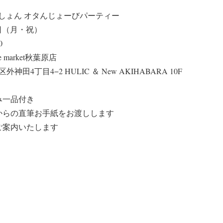
しょん オタんじょーびパーティー
3日（月・祝）
0
 market秋葉原店
外神田4丁目4−2 HULIC ＆ New AKIHABARA 10F
み一品付き
からの直筆お手紙をお渡しします
ご案内いたします