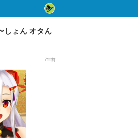
〜しょん オタん
7年前