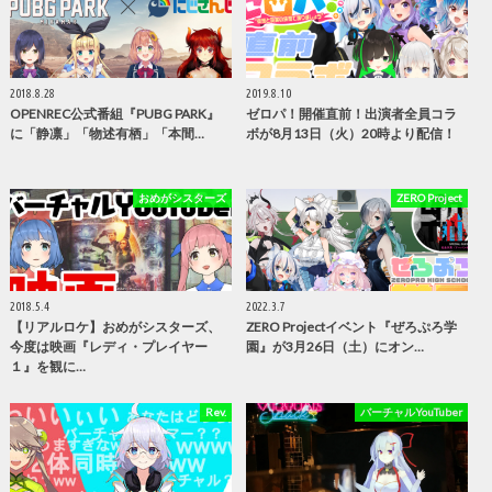
2018.8.28
2019.8.10
OPENREC公式番組『PUBG PARK』
ゼロパ！開催直前！出演者全員コラ
に「静凛」「物述有栖」「本間…
ボが8月13日（火）20時より配信！
おめがシスターズ
ZERO Project
2018.5.4
2022.3.7
【リアルロケ】おめがシスターズ、
ZERO Projectイベント『ぜろぷろ学
今度は映画『レディ・プレイヤー
園』が3月26日（土）にオン…
１』を観に…
Rev.
バーチャルYouTuber