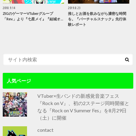
2018.9.14
2019.8.23
ZIGのゲーマーVTuberグループ
推しとお酒を飲みながら濃密な時間
「Rev.」より『七星メイ』『結城オ…
を。『バーチャルスナック』先行体
験レポート
人気ページ
VTuber×生バンドの新感覚音楽フェス
『Rock on V』、初の2ステージ同時開催と
なる『Rock on V Summer Fes』を8月29日
（土）に開催
contact