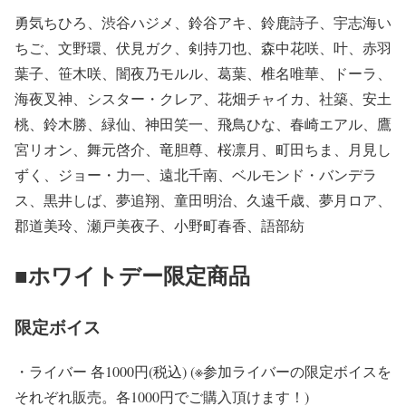
勇気ちひろ、渋谷ハジメ、鈴谷アキ、鈴鹿詩子、宇志海い
ちご、文野環、伏見ガク、剣持刀也、森中花咲、叶、赤羽
葉子、笹木咲、闇夜乃モルル、葛葉、椎名唯華、ドーラ、
海夜叉神、シスター・クレア、花畑チャイカ、社築、安土
桃、鈴木勝、緑仙、神田笑一、飛鳥ひな、春崎エアル、鷹
宮リオン、舞元啓介、竜胆尊、桜凛月、町田ちま、月見し
ずく、ジョー・力一、遠北千南、ベルモンド・バンデラ
ス、黒井しば、夢追翔、童田明治、久遠千歳、夢月ロア、
郡道美玲、瀬戸美夜子、小野町春香、語部紡
■ホワイトデー限定商品
限定ボイス
・ライバー 各1000円(税込) (※参加ライバーの限定ボイスを
それぞれ販売。各1000円でご購入頂けます！)