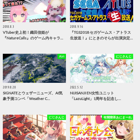
2018.8.3
2018.9.16
VTuber史上初！織田信姫が
『TGS2018 セガゲームス・アトラス
『NatureCalls』のゲーム内キャラ…
生放送！』にときのそらが出演決定…
Airi
にじさんじ
2019.8.20
2022.5.12
SIGNATEとウェザーニューズ、AI気
NIJISANJI EN女性ユニット
象予測コンペ「Weather C…
「LazuLight」1周年を記念し…
にじさんじ
有閑喫茶あにまーれ