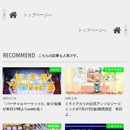
トップページへ
トップページへ
RECOMMEND
こちらの記事も人気です。
VR/AR
ミライアカリ
2019.11.16
2018.6.18
「バーチャルマーケット3」全17会場
ミライアカリの公式アンソロジーコ
が本日17時よりpublic化！
ミックが7月27日(金)発売決定 本日
よ…
織田信姫
ときのそら