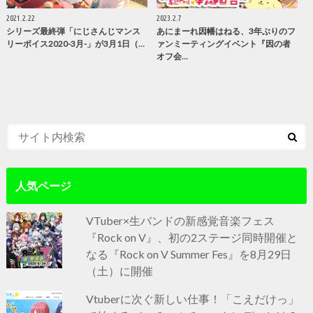
2021.2.22
2023.2.7
シリーズ最終弾「にじさんじマンス
あにまーれ因幡はねる、3年ぶりのフ
リーボイス2020-3⽉-」が3月1日（…
ァンミーティングイベント『因の者
オフ会…
人気ページ
VTuber×生バンドの新感覚音楽フェス
『Rock on V』、初の2ステージ同時開催と
なる『Rock on V Summer Fes』を8月29日
（土）に開催
Vtuberに次ぐ新しい仕事！「こえだけっ」