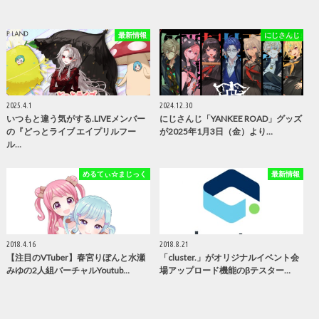
最新情報
にじさんじ
2025.4.1
2024.12.30
いつもと違う気がする.LIVEメンバー
にじさんじ「YANKEE ROAD」グッズ
の『どっとライブ エイプリルフー
が2025年1月3日（金）より…
ル…
めるてぃ☆まじっく
最新情報
2018.4.16
2018.8.21
【注目のVTuber】春宮りぼんと水瀬
「cluster.」がオリジナルイベント会
みゆの2人組バーチャルYoutub…
場アップロード機能のβテスター…