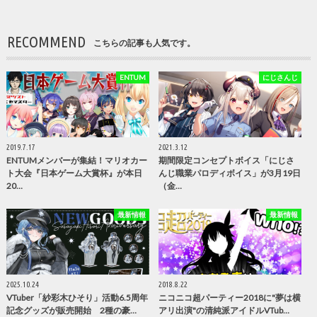
RECOMMEND
こちらの記事も人気です。
ENTUM
にじさんじ
2019.7.17
2021.3.12
ENTUMメンバーが集結！マリオカー
期間限定コンセプトボイス「にじさ
ト大会『日本ゲーム大賞杯』が本日
んじ職業パロディボイス」が3月19日
20…
（金…
最新情報
最新情報
2025.10.24
2018.8.22
VTuber「紗彩木ひそり」活動6.5周年
ニコニコ超パーティー2018に"夢は横
記念グッズが販売開始 2種の豪…
アリ出演"の清純派アイドルVTub…