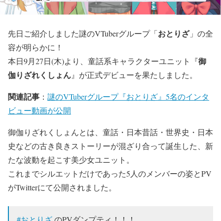
おとりざ
先日ご紹介しました謎のVTuberグループ「
」の全
容が明らかに！
御
本日9月27日(木)より、童話系キャラクターユニット『
伽りざれくしょん
』が正式デビューを果たしました。
関連記事
：
謎のVTuberグループ『おとりざ』5名のインタ
ビュー動画が公開
御伽りざれくしょんとは、童話・日本昔話・世界史・日本
史などの古き良きストーリーが混ざり合って誕生した、新
たな波動を起こす美少女ユニット。
これまでシルエットだけであった5人のメンバーの姿とPV
がTwitterにて公開されました。
#おとりざ
のPVダンプティ！！！