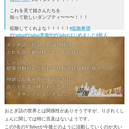
これを見て姐さんたちを
知って欲しいダンプティ〜〜〜！！！
拡散してくれよな！！！！！
#拡散希望
#Vtuber
#Vtuber準備中
#Vtuberはじめました
#新人
Vtuber
pic.twitter.com/ZSmGSB1yGv
— ハンプティーヌ🥚おとりざ＠古参募集中！
(@otrz12345)
2018年9月27日
おとぎ話の世界とは関係性がありそうですが、りざれくし
ょんに関しては特に言及はないようです。
この5名のVTuberが今後どのように活動していくのか大い