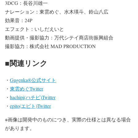
3DCG：長谷川雄一
ナレーション：東雲めぐ、水木瑛斗、鈴山八広
効果音：24P
エフェクト：いしだえいと
動画提供・撮影協力：万代シテイ商店街振興組合
撮影協力：株式会社 MAD PRODUCTION
■関連リンク
・
Gugenka®公式サイト
・
東雲めぐTwitter
・
hachipi(ハチピ)Twitter
・
epito(エピト)Twitter
※画像は開発中のものにつき、実際の仕様とは異なる場合
があります。