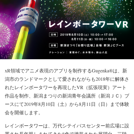
xR領域でアニメ表現のアプリを制作するGugenka®は、新
潟市のランドマークとして愛されながらも2018年に解体さ
れたレインボータワーを再現したVR（拡張現実）アート
作品を制作、新潟まつりの新潟青年会議所（新潟ＪＣ）ブ
ースにて2019年8月10日（土）から8月11日（日）まで体験
会を開催します。
レインボータワーは、万代シテイバスセンター前広場に設
置され長年親しまれてきた8色で塗装された展望台。三陸