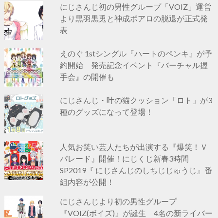
にじさんじ初の男性グループ「VOIZ」運営
より黒羽黒兎と神成ポアロの脱退が正式発
表
えのぐ 1stシングル『ハートのペンキ』が予
約開始 発売記念イベント『バーチャル握
手会』の開催も
にじさんじ・叶の猫クッション「ロト」が3
種のグッズになって登場！
人気お笑い芸人たちが出演する『爆笑！Ｖ
パレード』開催！にじくじ新春3時間
SP2019『 にじさんじのしちじじゅうじ』番
組内容が公開！
にじさんじより初の男性グループ
『VOIZ(ボイズ)』が誕生 4名の新ライバー