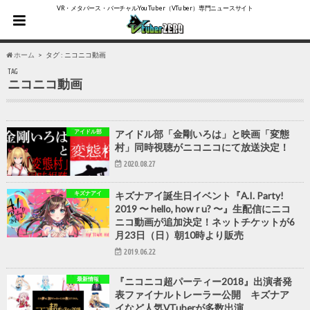
VR・メタバース・バーチャルYouTuber（VTuber）専門ニュースサイト
ホーム
タグ : ニコニコ動画
TAG
ニコニコ動画
アイドル部
アイドル部「金剛いろは」と映画「変態
村」同時視聴がニコニコにて放送決定！
2020.08.27
キズナアイ
キズナアイ誕生日イベント『A.I. Party!
2019 〜 hello, how r u? 〜』生配信にニコ
ニコ動画が追加決定！ネットチケットが6
月23日（日）朝10時より販売
2019.06.22
最新情報
『ニコニコ超パーティー2018』出演者発
表ファイナルトレーラー公開 キズナア
イなど人気VTuberが多数出演