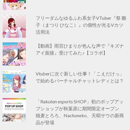
フリーダムなゆるふわ系女子VTuber『祭 雛
子（まつり ひなこ）』の個性が光るVカツ
活用法
【動画】雨宮ひまりが色んな声で『キズナ
アイ面接』受けてみた♪【コラボ】
Vtuberに次ぐ新しい仕事！「こえだけっ」
で始めるバーチャルチャットレディとは？
「Rakuten esports SHOP」初のポップアッ
プショップが秋葉原に期間限定オープン
猫麦とろろ、Nachoneko、天唄サウの新商
品が登場