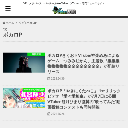
VR・メタバース・バーチャルYouTuber（VTuber）専門ニュースサイト
ホーム
タグ : ボカロP
TAG
ボカロP
最新情報
ボカロPきくお × VTuber神楽めあによる
ゲーム「つみみじかん」主題歌『推推推
推推推推推金金金金金金金金』が配信リ
リース
2026.04.30
バーチャルYouTuber
ボカロP「やきにくたべこ」 1stリリック
ビデオ『愛々愛相傘』が7月7日に公開
VTuber 餅月ひまり協賛の”歌ってみた”動
画投稿コンテストも同時開催
2021.06.24