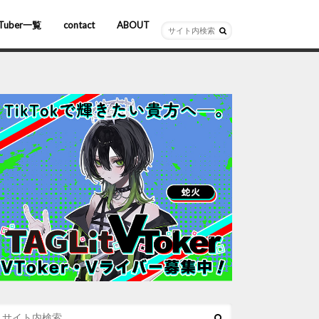
Tuber一覧
contact
ABOUT
ーチャルYouTuber
R/AR
ホロライブ
にじさんじ
ななしいんく
ぶいすぽっ！