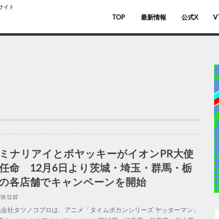
スサイト
TOP
最新情報
公式X
V
バ
V
ミナリアイとボヤッキーがイオンPR大使
任命 12月6日より茨城・埼玉・群馬・栃
の各店舗でキャンペーンを開始
19.12.07
式会社タツノコプロは、アニメ「タイムボカンシリーズ ヤッターマン」