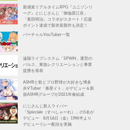
新感覚リアルタイムRPG『ユニゾンリ
ーグ』とにじさんじ「御伽原江良」
「童田明治」コラボがスタート！応援
ポイント達成で新衣装製作も決定！
バーチャルYouTuber一覧
遠隔ライブシステム「SPWN」運営の
バルス、東急レクリエーションと事業
提携を発表
ASMRと歌とプロ野球が大好きな博多
弁VTuber「奏星イト」がデビュー＆新
規ASMRグループが2021年春結成
にじさんじ新人ライバー
「Spieciale（すぺしゃーれ）」の5名が
デビュー 8月16日（金）19時半より
デビューリレー配信を実施