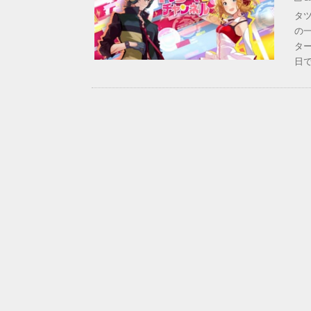
タツ
の
タ
日で