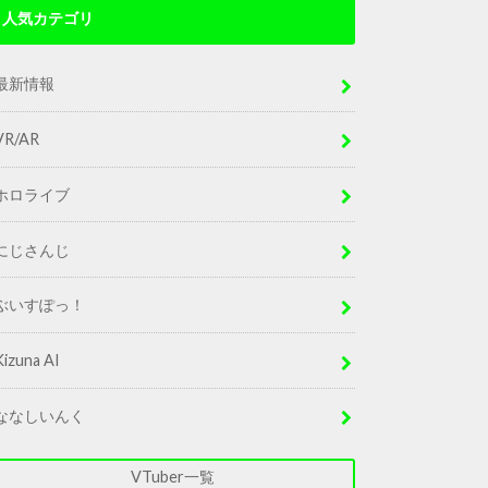
人気カテゴリ
最新情報
VR/AR
ホロライブ
にじさんじ
ぶいすぽっ！
Kizuna AI
ななしいんく
VTuber一覧