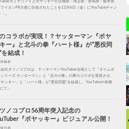
VTuberカミナリアイとボヤッキーが茨城県・埼玉県・群馬県・栃木県
でイオンPR大使に任命されたことを12月6日（金）にYouTubeチャン
「…
のコラボが実現！？ヤッターマン『ボヤ
キー』と北斗の拳『ハート様』が”悪役同
”を結成！
19.04.03
会社タツノコプロは、ヤッターマンYouTuber企画として『タイムボ
ンシリーズ ヤッターマン』と『北斗の拳』の夢のコラボを実現させ、
ヤッキー」と「ハート様」が”悪役同盟”を結成し、YouTubeや各種
Sにて…
ツノコプロ56周年突入記念の
ouTuber『ボヤッキー』ビジュアル公開！
18.11.05