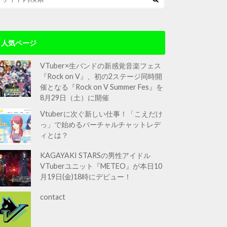
人気ページ
VTuber×生バンドの新感覚音楽フェス
『Rock on V』、初の2ステージ同時開
催となる『Rock on V Summer Fes』を
8月29日（土）に開催
Vtuberに次ぐ新しい仕事！「こえだけ
っ」で始めるバーチャルチャットレデ
ィとは？
KAGAYAKI STARSの男性アイドル
VTuberユニット『METEO』が本日10
月19日(金)18時にデビュー！
contact