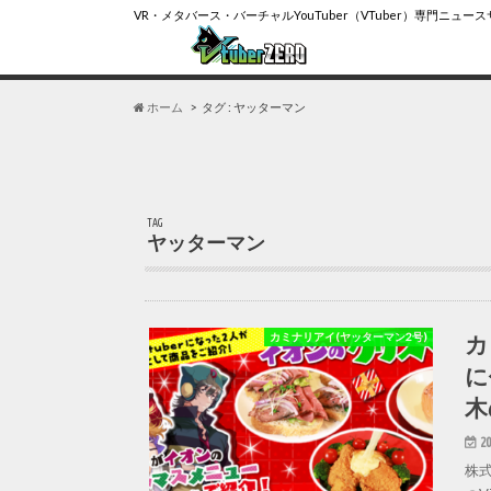
VR・メタバース・バーチャルYouTuber（VTuber）専門ニュー
ホーム
タグ : ヤッターマン
TAG
ヤッターマン
カ
カミナリアイ(ヤッターマン2号)
に
木
20
株