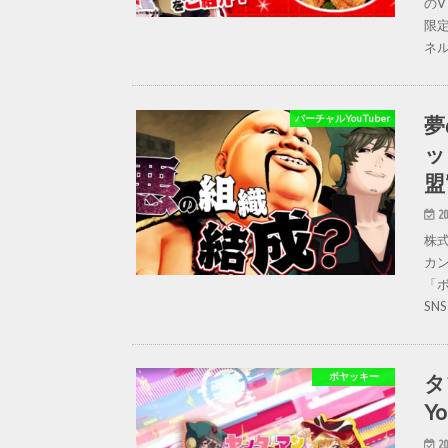
の
限定
ネル
夢
バーチャルYouTuber
ッ
盟
20
株式
カ
「ボ
SN
タ
ボヤッキー
Y
20