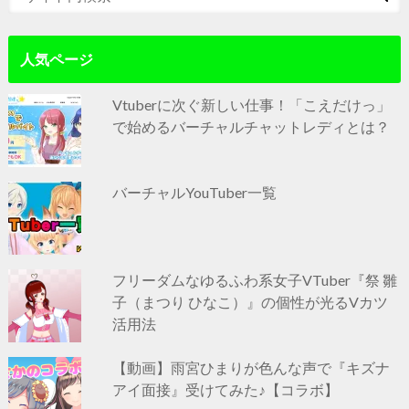
人気ページ
Vtuberに次ぐ新しい仕事！「こえだけっ」
で始めるバーチャルチャットレディとは？
バーチャルYouTuber一覧
フリーダムなゆるふわ系女子VTuber『祭 雛
子（まつり ひなこ）』の個性が光るVカツ
活用法
【動画】雨宮ひまりが色んな声で『キズナ
アイ面接』受けてみた♪【コラボ】