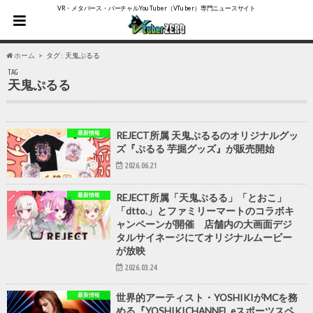
VR・メタバース・バーチャルYouTuber（VTuber）専門ニュースサイト
ホーム
タグ : 天鬼ぷるる
TAG
天鬼ぷるる
最新情報
REJECT所属 天鬼ぷるるのオリジナルグッ
ズ『ぷるる 芋掘グッズ』が販売開始
2026.06.21
最新情報
REJECT所属「天鬼ぷるる」「とおこ」
「dtto.」とファミリーマートのコラボキ
ャンペーンが開催 店舗内の大画面デジ
タルサイネージにてオリジナルムービー
が放映
2026.03.24
最新情報
世界的アーティスト・YOSHIKIがMCを務
める『YOSHIKICHANNEL eスポーツスペ