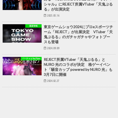
シャル』にREJECT所属VTuber「天鬼ぷる
る」が出演決定
2025.05.16
最新情報
東京ゲームショウ2024にプロeスポーツチ
ーム「REJECT」が出展決定 VTuber「天
鬼ぷるる」のガチャガチャやフォトブー
スも登場
2024.09.09
バーチャルYouTuber
REJECT所属VTuber「天鬼ぷるる」と
NURO 光のコラボが決定 格ゲーイベン
ト「騒音カップ powered by NURO 光」も
3月7日に開催
2024.02.27