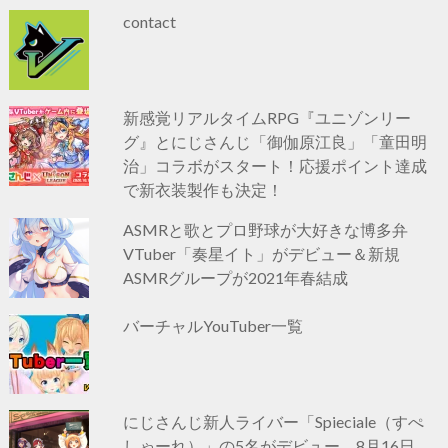
contact
新感覚リアルタイムRPG『ユニゾンリー
グ』とにじさんじ「御伽原江良」「童田明
治」コラボがスタート！応援ポイント達成
で新衣装製作も決定！
ASMRと歌とプロ野球が大好きな博多弁
VTuber「奏星イト」がデビュー＆新規
ASMRグループが2021年春結成
バーチャルYouTuber一覧
にじさんじ新人ライバー「Spieciale（すぺ
しゃーれ）」の5名がデビュー 8月16日