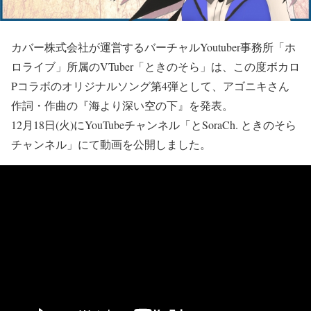
カバー株式会社が運営するバーチャルYoutuber事務所「ホ
ロライブ」所属のVTuber「ときのそら」は、この度ボカロ
Pコラボのオリジナルソング第4弾として、アゴニキさん
作詞・作曲の『海より深い空の下』を発表。
12月18日(火)にYouTubeチャンネル「とSoraCh. ときのそら
チャンネル」にて動画を公開しました。