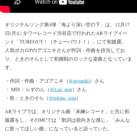
オリジナルソング第4弾「海より深い空の下」は、12月17
日(月)にタワーレコード渋谷店で行われたARライブイベ
ント「TUBEOUT！（チューバウト！）」にて初披露。
人気ボカロPのアゴニキさんが作詞・作曲を担当してお
り、ときのそらとして初挑戦のロックな楽曲となっていま
す。
・作詞・作曲：アゴアニキ（
@agoaniki
）さん
・ MIX：らずのん（
@Luz_non
）さん
・歌：ときのそら（
@tokino_sora
）
ARライブでは、オリジナル曲「未練レコード」と共に初
披露をし、そのMCでは「歌詞は前向きな感じ」「みんな
に歌ってほしい曲」になっていると語っていた。