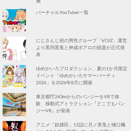
施
バーチャルYouTuber一覧
にじさんじ初の男性グループ「VOIZ」運営
より黒羽黒兎と神成ポアロの脱退が正式発
表
ゆめかいろプロダクション、夏の1か月限定
イベント「ゆめかいろサマーパーティ
2026」を2026年8月に開催
東京都庁243mからのバンジーをVRで体
験 移動式アトラクション『どこでもバン
ジーVR』が発表
アニメ「奴隷区」11話に月ノ美兎と樋口楓