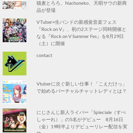
猫麦とろろ、Nachoneko、天唄サウの新商
品が登場
VTuber×生バンドの新感覚音楽フェス
『Rock on V』、初の2ステージ同時開催と
なる『Rock on V Summer Fes』を8月29日
（土）に開催
contact
Vtuberに次ぐ新しい仕事！「こえだけっ」
で始めるバーチャルチャットレディとは？
にじさんじ新人ライバー「Spieciale（すぺ
しゃーれ）」の5名がデビュー 8月16日
（金）19時半よりデビューリレー配信を実