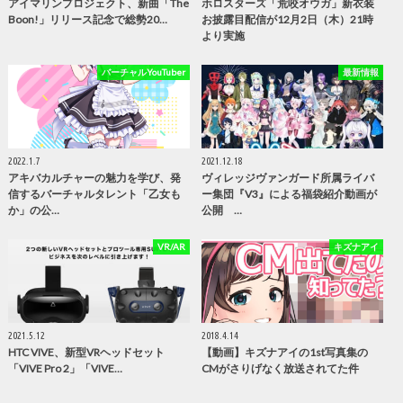
アイマリンプロジェクト、新曲「The
ホロスターズ「荒咬オウガ」新衣装
Boon!」リリース記念で総勢20…
お披露目配信が12月2日（木）21時
より実施
バーチャルYouTuber
最新情報
2022.1.7
2021.12.18
アキバカルチャーの魅力を学び、発
ヴィレッジヴァンガード所属ライバ
信するバーチャルタレント「乙女も
ー集団『V3』による福袋紹介動画が
か」の公…
公開 …
VR/AR
キズナアイ
2021.5.12
2018.4.14
HTC VIVE、新型VRヘッドセット
【動画】キズナアイの1st写真集の
「VIVE Pro 2」「VIVE…
CMがさりげなく放送されてた件