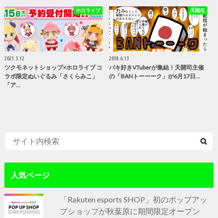
ホロライブ
天開司
2021.3.12
2018.6.13
ツクモネットショップ×ホロライブ コ
バキ好きVTuberが集結！天開司主催
ラボ限定ぬいぐるみ「さくらみこ」
の「BANトーーーク」が6月17日…
「ア…
人気ページ
「Rakuten esports SHOP」初のポップアッ
プショップが秋葉原に期間限定オープン