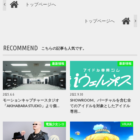
トップページへ
トップページへ
RECOMMEND
こちらの記事も人気です。
最新情報
最新情報
2025.6.6
2022.9.30
モーションキャプチャースタジオ
SHOWROOM、バーチャルを含む全
「AKIHABARA STUDIO」より個…
てのアイドルを対象としたアイドル
専用…
電脳少女シロ
VR/AR