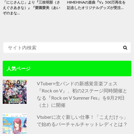
「にじさんじ」より『三枝明那（さ
HIMEHINAの楽曲『V』500万再生を
えぐさあきな）』『愛園愛美（あい
記念したオリジナルグッズが受注…
ぞのまな…
人気ページ
VTuber×生バンドの新感覚音楽フェス
『Rock on V』、初の2ステージ同時開催と
なる『Rock on V Summer Fes』を8月29日
（土）に開催
Vtuberに次ぐ新しい仕事！「こえだけっ」
で始めるバーチャルチャットレディとは？