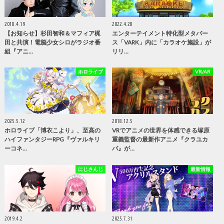
2018.4.19
2022.4.28
【お知らせ】杉田智和＆マフィア梶
エンターテイメント特化型メタバー
田と共演！電脳少女シロがラジオ番
ス「VARK」内に「カラオケ施設」が
組『アニ…
リリ…
ホロライブ
VR/AR
2025.5.12
2018.12.5
ホロライブ「博衣こより」、至高の
VRでアニメの世界を体感できる塚原
ハイファンタジーRPG『ヴァルキリ
重義監督の最新作アニメ『クラユカ
ーコネ…
バ』が…
にじさんじ
最新情報
2019.4.2
2025.7.31