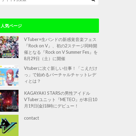
人気ページ
VTuber×生バンドの新感覚音楽フェス
『Rock on V』、初の2ステージ同時開
催となる『Rock on V Summer Fes』を
8月29日（土）に開催
Vtuberに次ぐ新しい仕事！「こえだけ
っ」で始めるバーチャルチャットレデ
ィとは？
KAGAYAKI STARSの男性アイドル
VTuberユニット『METEO』が本日10
月19日(金)18時にデビュー！
contact