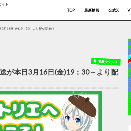
スサイト
TOP
最新情報
公式X
V
バ
V
月16日(金)19：30～より配信開始！
電脳少女シロ
が本日3月16日(金)19：30～より配