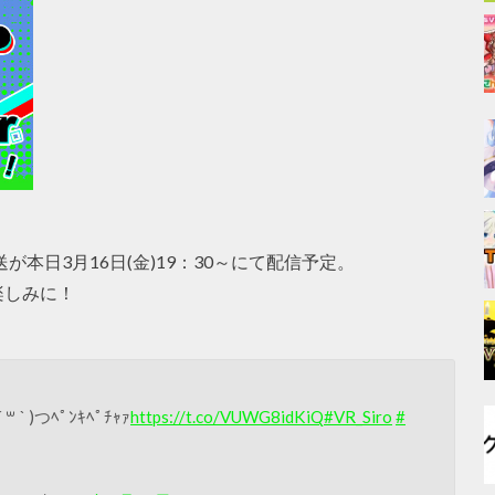
送が本日3月16日(金)19：30～にて配信予定。
楽しみに！
 )つﾍﾟﾝｷﾍﾟﾁｬｧ
https://t.co/VUWG8idKiQ
#VR_Siro
#