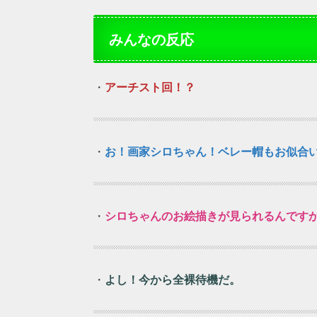
みんなの反応
・
アーチスト回！？
・
お！画家シロちゃん！ベレー帽もお似合
・
シロちゃんのお絵描きが見られるんですか！？(‘ω’≡
・
よし！今から全裸待機だ。