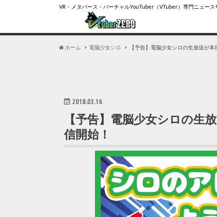
VR・メタバース・バーチャルYouTuber（VTuber）専門ニュー
ホーム
電脳少女シロ
【予告】電脳少女シロの生放送が本日3
2018.03.16
【予告】電脳少女シロの生放送
信開始！