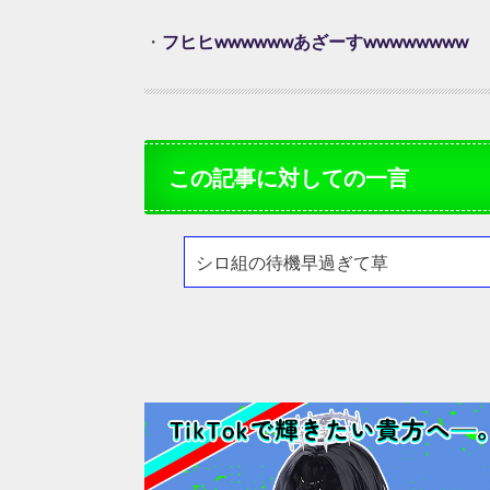
・
フヒヒwwwwwwあざーすwwwwwwww
この記事に対しての一言
シロ組の待機早過ぎて草