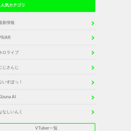
人気カテゴリ
最新情報
VR/AR
ホロライブ
にじさんじ
ぶいすぽっ！
Kizuna AI
ななしいんく
VTuber一覧