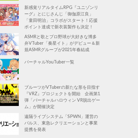
新感覚リアルタイムRPG『ユニゾンリ
ーグ』とにじさんじ「御伽原江良」
「童田明治」コラボがスタート！応援
ポイント達成で新衣装製作も決定！
ASMRと歌とプロ野球が大好きな博多
弁VTuber「奏星イト」がデビュー＆新
規ASMRグループが2021年春結成
バーチャルYouTuber一覧
ブルーツがVTuberの新たな形を目指す
『VRZ』プロジェクトを開始 企画第1
弾「バーチャルハロウィン VR脱出ゲー
ム」が開催決定
遠隔ライブシステム「SPWN」運営の
バルス、東急レクリエーションと事業
提携を発表