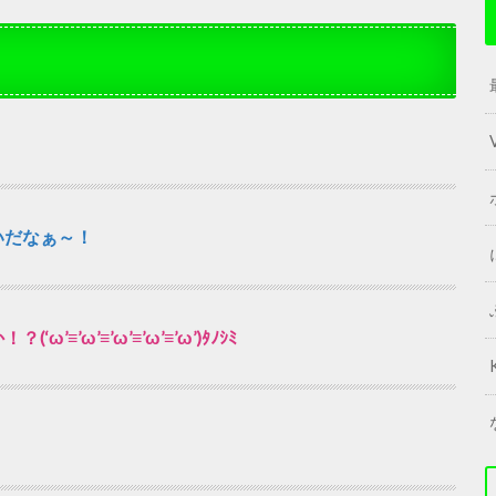
いだなぁ～！
’ω’≡’ω’≡’ω’≡’ω’)ﾀﾉｼﾐ