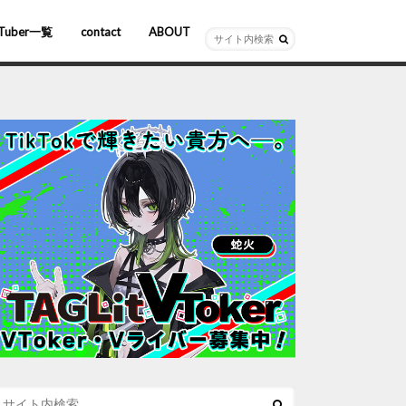
Tuber一覧
contact
ABOUT
ーチャルYouTuber
R/AR
ホロライブ
にじさんじ
ななしいんく
ぶいすぽっ！