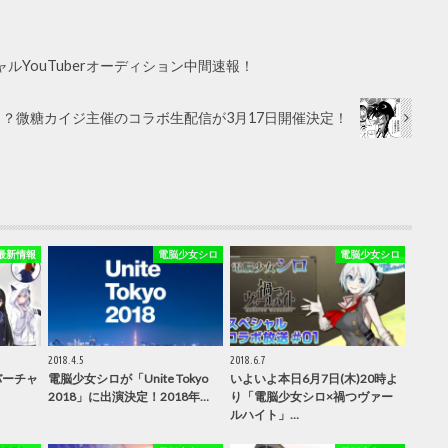
ルYouTuberオーディション中間速報！
合！？微糖カイジ主催のコラボ生配信が3月17日開催決定！
最新情報
電脳少女シロ
電脳少女シロ
2018.4.5
2018.6.7
バーチャ
電脳少女シロが「Unite Tokyo
いよいよ本日6月7日(木)20時よ
2018」に出演決定！2018年…
り「電脳少女シロ×禍つヴァー
ルハイト」…