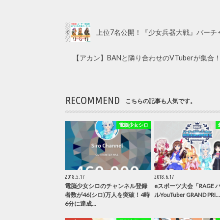
上位7名公開！『少女兵器大戦』バーチャ
【アカン】BANと隣り合わせのVTuberが集
RECOMMEND
こちらの記事も人気です。
電脳少女シロ
2018.5.17
2018.6.17
電脳少女シロのチャンネル登録
eスポーツ大会「RAGE 
者数が46(シロ)万人を突破！4時
ルYouTuber GRAND PRI…
6分に達成…