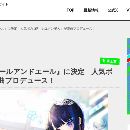
スサイト
TOP
最新情報
公式X
V
バ
V
ール』に決定 人気ボカロP「ナユタン星人」が楽曲プロデュース！
富士葵
エールアンドエール』に決定 人気ボ
曲プロデュース！