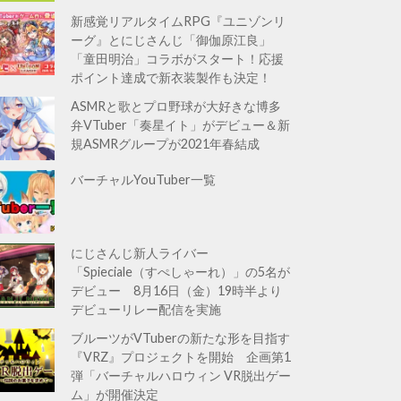
新感覚リアルタイムRPG『ユニゾンリ
ーグ』とにじさんじ「御伽原江良」
「童田明治」コラボがスタート！応援
ポイント達成で新衣装製作も決定！
ASMRと歌とプロ野球が大好きな博多
弁VTuber「奏星イト」がデビュー＆新
規ASMRグループが2021年春結成
バーチャルYouTuber一覧
にじさんじ新人ライバー
「Spieciale（すぺしゃーれ）」の5名が
デビュー 8月16日（金）19時半より
デビューリレー配信を実施
ブルーツがVTuberの新たな形を目指す
『VRZ』プロジェクトを開始 企画第1
弾「バーチャルハロウィン VR脱出ゲー
ム」が開催決定