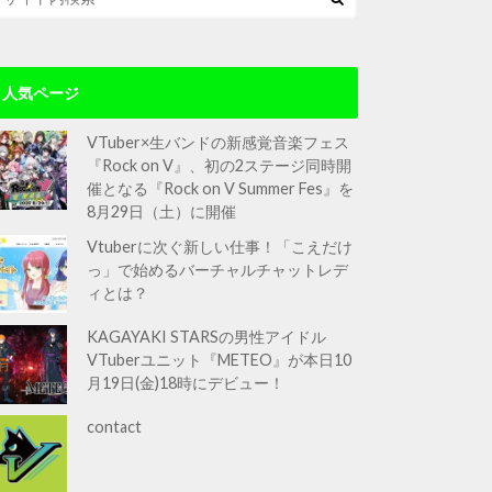
人気ページ
VTuber×生バンドの新感覚音楽フェス
『Rock on V』、初の2ステージ同時開
催となる『Rock on V Summer Fes』を
8月29日（土）に開催
Vtuberに次ぐ新しい仕事！「こえだけ
っ」で始めるバーチャルチャットレデ
ィとは？
KAGAYAKI STARSの男性アイドル
VTuberユニット『METEO』が本日10
月19日(金)18時にデビュー！
contact