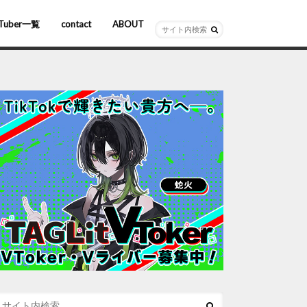
Tuber一覧
contact
ABOUT
ーチャルYouTuber
R/AR
ホロライブ
にじさんじ
ななしいんく
ぶいすぽっ！