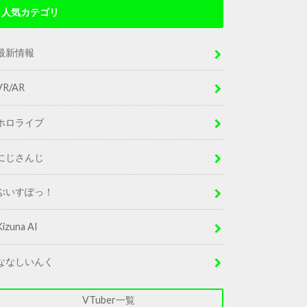
人気カテゴリ
最新情報
VR/AR
ホロライブ
にじさんじ
ぶいすぽっ！
Kizuna AI
ななしいんく
VTuber一覧