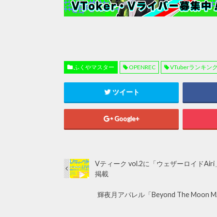
ふくやマスター
OPENREC
VTuberランキン
ツイート
Google+
Vティーク vol.2に「ウェザーロイドA
掲載
輝夜月アパレル「Beyond The Moo