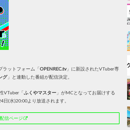
信プラットフォーム「
OPENREC.tv
」に新設されたVTuber専
キング
」と連動した番組が配信決定。
Tuber「
ふくやマスター
」がMCとなってお届けする
24日(水)20:00より放送されます。
配信ページ