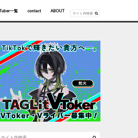
Tuber一覧
contact
ABOUT
ーチャルYouTuber
R/AR
ホロライブ
にじさんじ
ななしいんく
ぶいすぽっ！