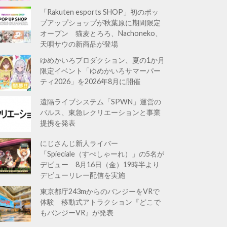
「Rakuten esports SHOP」初のポッ
プアップショップが秋葉原に期間限定
オープン 猫麦とろろ、Nachoneko、
天唄サウの新商品が登場
ゆめかいろプロダクション、夏の1か月
限定イベント「ゆめかいろサマーパー
ティ2026」を2026年8月に開催
遠隔ライブシステム「SPWN」運営の
バルス、東急レクリエーションと事業
提携を発表
にじさんじ新人ライバー
「Spieciale（すぺしゃーれ）」の5名が
デビュー 8月16日（金）19時半より
デビューリレー配信を実施
東京都庁243mからのバンジーをVRで
体験 移動式アトラクション『どこで
もバンジーVR』が発表