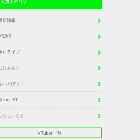
人気カテゴリ
最新情報
VR/AR
ホロライブ
にじさんじ
ぶいすぽっ！
Kizuna AI
ななしいんく
VTuber一覧