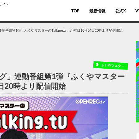
スサイト
TOP
最新情報
公式X
V
バ
V
」連動番組第1弾『ふくやマスターのTalking.tv』が本日10月24日20時より配信開始
ふくやマスター
ンキング」連動番組第1弾『ふくやマスター
月24日20時より配信開始