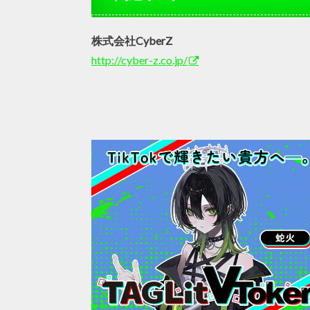
株式会社CyberZ
http://cyber-z.co.jp/