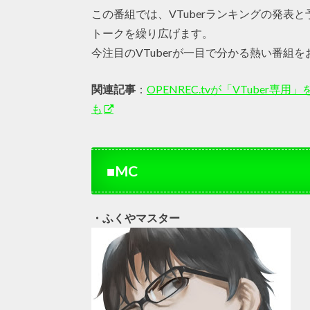
この番組では、VTuberランキングの発
トークを繰り広げます。
今注目のVTuberが一目で分かる熱い番組
関連記事
：
OPENREC.tvが「VTube
も
■MC
・ふくやマスター