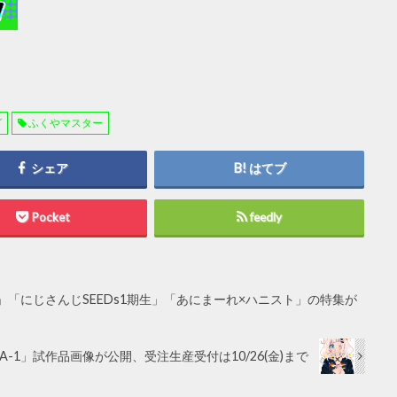
グ
ふくやマスター
シェア
はてブ
Pocket
feedly
iri」「にじさんじSEEDs1期生」「あにまーれ×ハニスト」の特集が
n MA-1」試作品画像が公開、受注生産受付は10/26(金)まで