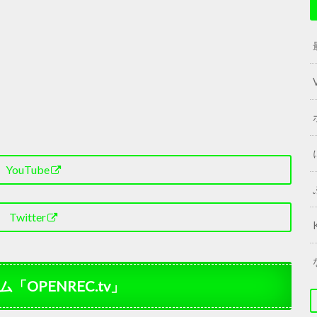
YouTube
Twitter
OPENREC.tv」