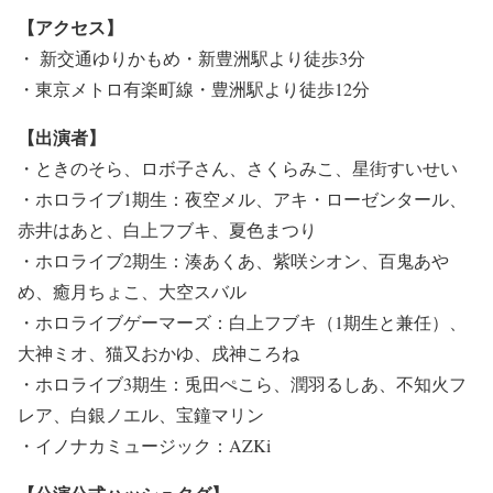
【アクセス】
・ 新交通ゆりかもめ・新豊洲駅より徒歩3分
・東京メトロ有楽町線・豊洲駅より徒歩12分
【出演者】
・ときのそら、ロボ⼦さん、さくらみこ、星街すいせい
・ホロライブ1期⽣：夜空メル、アキ・ローゼンタール、
⾚井はあと、⽩上フブキ、夏⾊まつり
・ホロライブ2期⽣：湊あくあ、紫咲シオン、百⻤あや
め、癒⽉ちょこ、⼤空スバル
・ホロライブゲーマーズ：⽩上フブキ（1期⽣と兼任）、
⼤神ミオ、猫⼜おかゆ、戌神ころね
・ホロライブ3期⽣：兎⽥ぺこら、潤⽻るしあ、不知⽕フ
レア、⽩銀ノエル、宝鐘マリン
・イノナカミュージック：AZKi