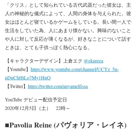
「クリス」として知られている古代武器だった彼女は、主
人の神秘的な儀式によって、人間の身体を与えられた。彼
女はほとんど寝ているかゲームをしている。長い間一人で
生活をしていた為、人にあまり懐かない。興味のないこと
や人に対して反応が薄くなるが、好きなことについて話す
ときは、とても子供っぽく熱心になる。
【キャラクターデザイン】上倉エク
@ekureea
【Youtube】
https://www.youtube.com/channel/UCYz_5n-
uDuChHtLo7My1HnQ
【Twitter】
https://twitter.com/anyamelfissa
YouTube デビュー配信予定日
2020年12月5日（土） 22時～
■Pavolia Reine (パヴォリア・レイネ)