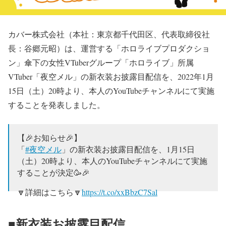
カバー株式会社（本社：東京都千代田区、代表取締役社
長：谷郷元昭）は、運営する「ホロライブプロダクショ
ン」傘下の女性VTuberグループ「ホロライブ」所属
VTuber「夜空メル」の新衣装お披露目配信を、2022年1月
15日（土）20時より、本人のYouTubeチャンネルにて実施
することを発表しました。
【🎉お知らせ🎉】
「
#夜空メル
」の新衣装お披露目配信を、1月15日
（土）20時より、本人のYouTubeチャンネルにて実施
することが決定🥳🎉
🔽詳細はこちら🔽
https://t.co/xxBbzC7Sal
— ホロライブプロダクション【公式】 (@hololivetv)
■新衣装お披露目配信
January 13, 2022