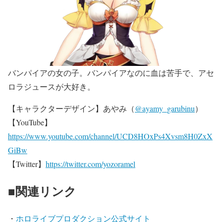
バンパイアの女の子。バンパイアなのに血は苦手で、アセ
ロラジュースが大好き。
【キャラクターデザイン】あやみ（
@ayamy_garubinu
）
【YouTube】
https://www.youtube.com/channel/UCD8HOxPs4Xvsm8H0ZxX
GiBw
【Twitter】
https://twitter.com/yozoramel
■関連リンク
・
ホロライブプロダクション公式サイト