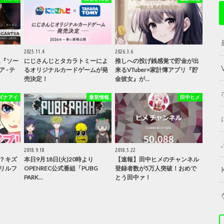
2025.11.4
2026.3.6
ム『ソー
にじさんじとタカラトミーによ
推しへの投げ銭感覚で貯金が出
- テ
るオリジナルカードゲームが発
来るVTuber×家計簿アプリ『貯
売決定！
金彼女』が…
ズナアイ
最新情報
田中ヒメ
2018.9.18
2018.5.22
？キズ
本日9月18日(火)20時より
【速報】田中ヒメのチャンネル
リルフ
OPENREC公式番組「PUBG
登録者数が5万人突破！おめで
PARK…
とう田中ァ！