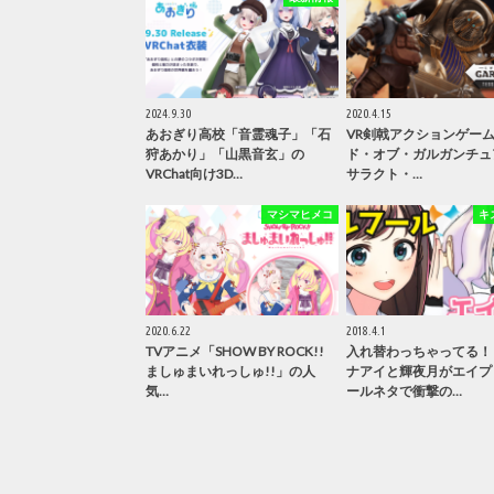
2024.9.30
2020.4.15
あおぎり高校「音霊魂子」「石
VR剣戟アクションゲー
狩あかり」「山黒音玄」の
ド・オブ・ガルガンチュア 
VRChat向け3D…
サラクト・…
マシマヒメコ
キ
2020.6.22
2018.4.1
TVアニメ「SHOW BY ROCK!!
入れ替わっちゃってる！
ましゅまいれっしゅ!!」の人
ナアイと輝夜月がエイプ
気…
ールネタで衝撃の…