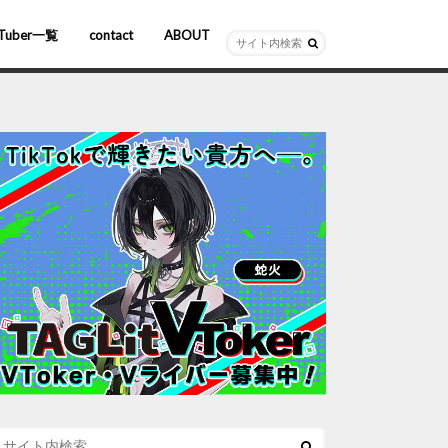
Tuber一覧
contact
ABOUT
ーチャルYouTuber
R/AR
ホロライブ
にじさんじ
ななしいんく
ぶいすぽっ！