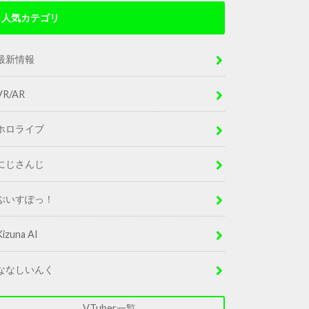
人気カテゴリ
最新情報
VR/AR
ホロライブ
にじさんじ
ぶいすぽっ！
Kizuna AI
ななしいんく
VTuber一覧