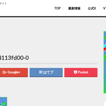
スサイト
TOP
最新情報
公式X
V
バ
V
4113fd00-0
Google+
はてブ
Pocket