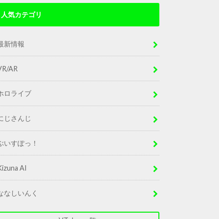
人気カテゴリ
最新情報
VR/AR
ホロライブ
にじさんじ
ぶいすぽっ！
Kizuna AI
ななしいんく