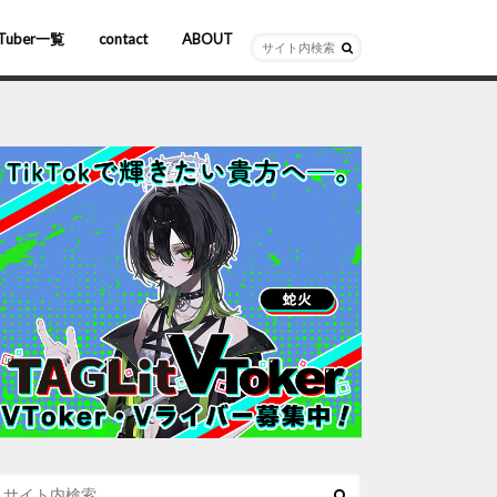
Tuber一覧
contact
ABOUT
ーチャルYouTuber
R/AR
ホロライブ
にじさんじ
ななしいんく
ぶいすぽっ！