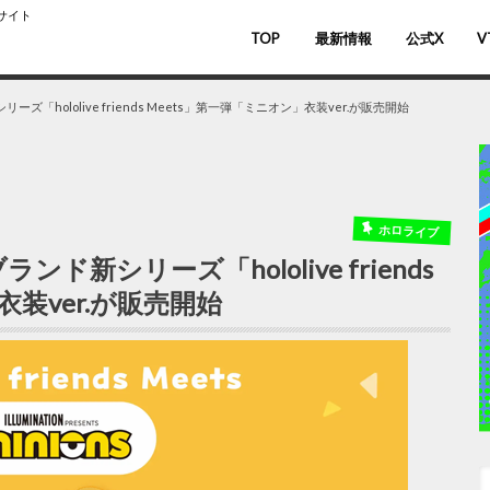
スサイト
TOP
最新情報
公式X
V
バ
V
hololive friends Meets」第一弾「ミニオン」衣装ver.が販売開始
ホロライブ
新シリーズ「hololive friends
衣装ver.が販売開始