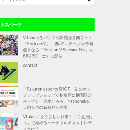
人気ページ
VTuber×生バンドの新感覚音楽フェス
『Rock on V』、初の2ステージ同時開
催となる『Rock on V Summer Fes』を
8月29日（土）に開催
contact
「Rakuten esports SHOP」初のポッ
プアップショップが秋葉原に期間限定
オープン 猫麦とろろ、Nachoneko、
天唄サウの新商品が登場
Vtuberに次ぐ新しい仕事！「こえだけ
っ」で始めるバーチャルチャットレデ
ィとは？