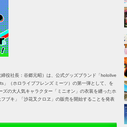
役社⻑：⾕郷元昭）は、公式グッズブランド「hololive
ends Meets」（ホロライブフレンズ ミーツ）の第一弾として、を
ーズの大人気キャラクター「ミニオン」の衣装を纏ったホ
上フブキ」「沙花叉クロヱ」の販売を開始することを発表