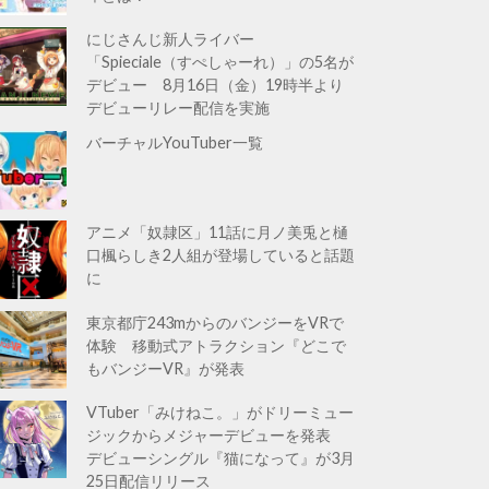
にじさんじ新人ライバー
「Spieciale（すぺしゃーれ）」の5名が
デビュー 8月16日（金）19時半より
デビューリレー配信を実施
バーチャルYouTuber一覧
アニメ「奴隷区」11話に月ノ美兎と樋
口楓らしき2人組が登場していると話題
に
東京都庁243mからのバンジーをVRで
体験 移動式アトラクション『どこで
もバンジーVR』が発表
VTuber「みけねこ。」がドリーミュー
ジックからメジャーデビューを発表
デビューシングル『猫になって』が3月
25日配信リリース