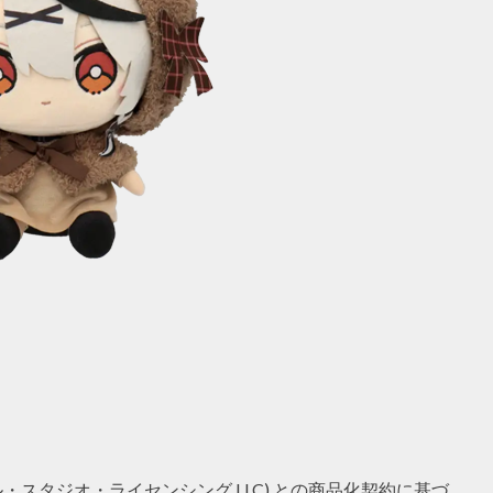
LC( ユニバーサル・スタジオ・ライセンシング LLC) との商品化契約に基づ