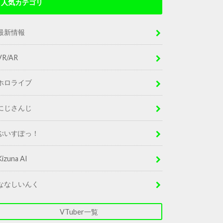
人気カテゴリ
最新情報
VR/AR
ホロライブ
にじさんじ
ぶいすぽっ！
Kizuna AI
ななしいんく
VTuber一覧