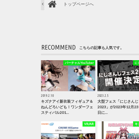
トップページへ
RECOMMEND
こちらの記事も人気です。
バーチャルYouTuber
に
2019.2.10
2023.2.5
キズナアイ新衣装フィギュア＆
大型フェス「にじさんじ
ねんどろいども！ワンダーフェ
2023」が2023年12月2
スティバル201…
日に…
VR/AR
キ