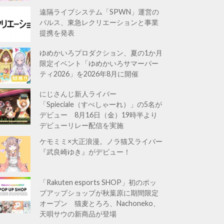
遠隔ライブシステム「SPWN」運営の
バルス、東急レクリエーションと事業
提携を発表
ゆめかいろプロダクション、夏の1か月
限定イベント「ゆめかいろサマーパー
ティ2026」を2026年8月に開催
にじさんじ新人ライバー
「Spieciale（すぺしゃーれ）」の5名が
デビュー 8月16日（金）19時半より
デビューリレー配信を実施
ケモミミ×大正浪漫。ノラ猫又ライバー
『武良崎ゆき』がデビュー！
「Rakuten esports SHOP」初のポッ
プアップショップが秋葉原に期間限定
オープン 猫麦とろろ、Nachoneko、
天唄サウの新商品が登場