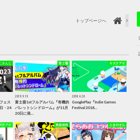
トップページへ
じさんじ
富士葵
キズナアイ
2019.9.19
2018.4.20
フェス
富士葵1stフルアルバム『有機的
GooglePlay『Indie Games
3日・24
パレットシンドローム』が11月
Festival 2018…
20日に発…
ズナアイ
最新情報
ときのそら