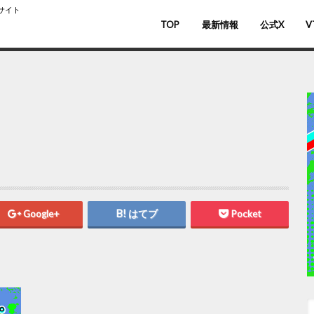
スサイト
TOP
最新情報
公式X
V
バ
V
Google+
はてブ
Pocket