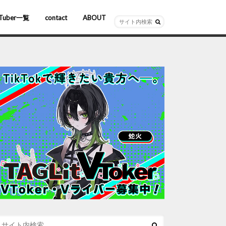
Tuber一覧
contact
ABOUT
ーチャルYouTuber
R/AR
ホロライブ
にじさんじ
ななしいんく
ぶいすぽっ！