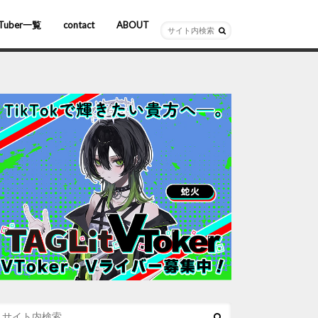
Tuber一覧
contact
ABOUT
ーチャルYouTuber
R/AR
ホロライブ
にじさんじ
ななしいんく
ぶいすぽっ！