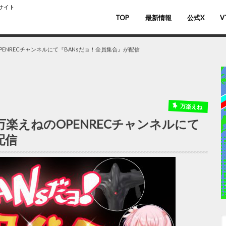
スサイト
TOP
最新情報
公式X
V
バ
V
OPENRECチャンネルにて『BANsだョ！全員集合』が配信
万楽えね
り万楽えねのOPENRECチャンネルにて
配信