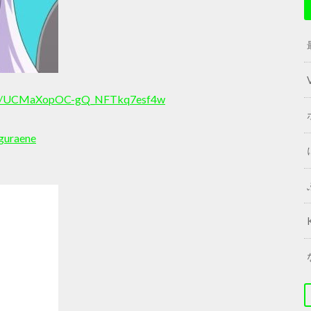
nel/UCMaXopOC-gQ_NFTkq7esf4w
guraene