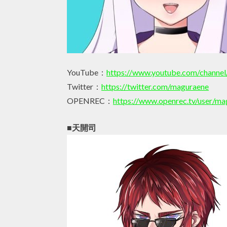
YouTube：
https://www.youtube.com/chan
Twitter：
https://twitter.com/maguraene
OPENREC：
https://www.openrec.tv/user/ma
■天開司