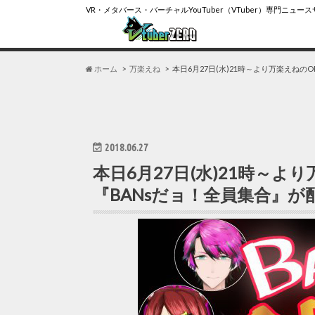
VR・メタバース・バーチャルYouTuber（VTuber）専門ニュー
ホーム
万楽えね
本日6月27日(水)21時～より万楽えねの
2018.06.27
本日6月27日(水)21時～よ
『BANsだョ！全員集合』が