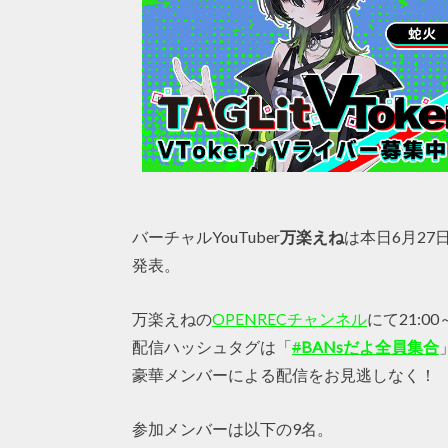
バーチャルYouTuber
万楽えね
は本日6月27日
発表。
万楽えねの
OPENRECチャンネル
にて21:
配信ハッシュタグは「
#
BANsだよ全員集合
豪華メンバーによる配信をお見逃しなく！
参加メンバーは以下の9名。