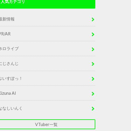
人気カテゴリ
最新情報
VR/AR
ホロライブ
にじさんじ
ぶいすぽっ！
Kizuna AI
ななしいんく
VTuber一覧