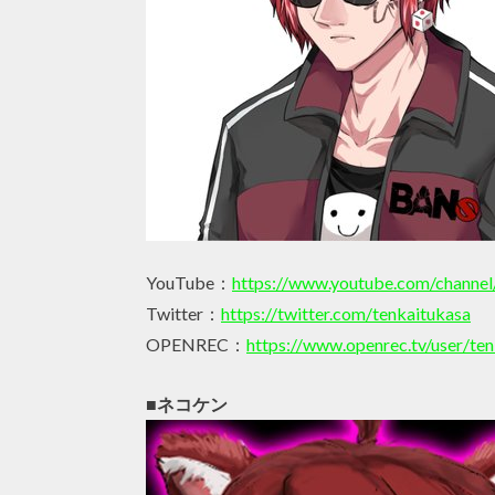
YouTube：
https://www.youtube.com/cha
Twitter：
https://twitter.com/tenkaitukasa
OPENREC：
https://www.openrec.tv/user/ten
■ネコケン