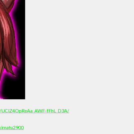
nel/UClZ4OpReAa_AWF-fFhL_D3A/
ikimatu2900