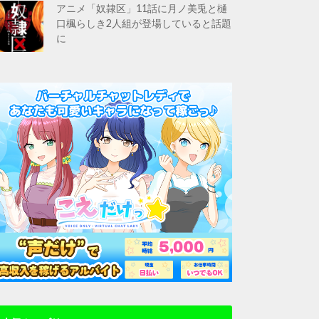
アニメ「奴隷区」11話に月ノ美兎と樋
口楓らしき2人組が登場していると話題
に