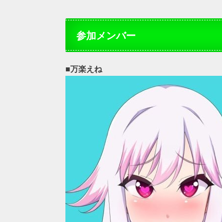
参加メンバー
■万楽えね