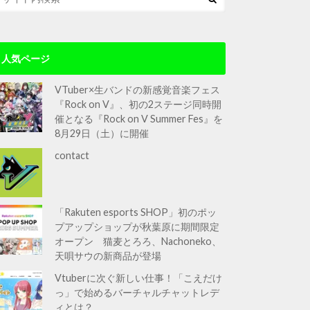
人気ページ
VTuber×生バンドの新感覚音楽フェス
『Rock on V』、初の2ステージ同時開
催となる『Rock on V Summer Fes』を
8月29日（土）に開催
contact
「Rakuten esports SHOP」初のポッ
プアップショップが秋葉原に期間限定
オープン 猫麦とろろ、Nachoneko、
天唄サウの新商品が登場
Vtuberに次ぐ新しい仕事！「こえだけ
っ」で始めるバーチャルチャットレデ
ィとは？